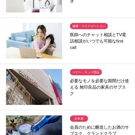
ネ
健康・リラクゼーション
医師へのチャット相談とTV電
話相談がいつでも可能なfirst
call
ベビー・キッズ用品
必要なモノを必要な期間だけ使
える 無印良品の家具のサブス
ク
日本酒
会員のために醸造したお酒のサ
ブスク、クランドクラブ