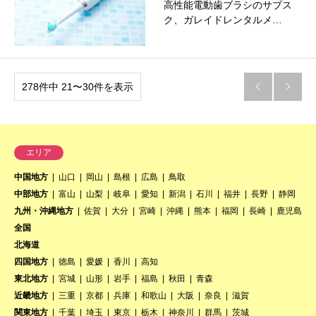
高性能電動歯ブラシのサブス
ク、ガレイドレンタルメ…
278件中 21〜30件を表示


エリア
中国地方
山口
岡山
島根
広島
鳥取
中部地方
富山
山梨
岐阜
愛知
新潟
石川
福井
長野
静岡
九州・沖縄地方
佐賀
大分
宮崎
沖縄
熊本
福岡
長崎
鹿児島
全国
北海道
四国地方
徳島
愛媛
香川
高知
東北地方
宮城
山形
岩手
福島
秋田
青森
近畿地方
三重
京都
兵庫
和歌山
大阪
奈良
滋賀
関東地方
千葉
埼玉
東京
栃木
神奈川
群馬
茨城