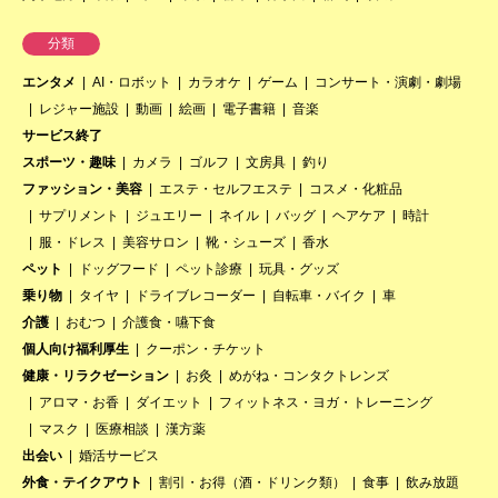
分類
エンタメ
AI・ロボット
カラオケ
ゲーム
コンサート・演劇・劇場
レジャー施設
動画
絵画
電子書籍
音楽
サービス終了
スポーツ・趣味
カメラ
ゴルフ
文房具
釣り
ファッション・美容
エステ・セルフエステ
コスメ・化粧品
サプリメント
ジュエリー
ネイル
バッグ
ヘアケア
時計
服・ドレス
美容サロン
靴・シューズ
香水
ペット
ドッグフード
ペット診療
玩具・グッズ
乗り物
タイヤ
ドライブレコーダー
自転車・バイク
車
介護
おむつ
介護食・嚥下食
個人向け福利厚生
クーポン・チケット
健康・リラクゼーション
お灸
めがね・コンタクトレンズ
アロマ・お香
ダイエット
フィットネス・ヨガ・トレーニング
マスク
医療相談
漢方薬
出会い
婚活サービス
外食・テイクアウト
割引・お得（酒・ドリンク類）
食事
飲み放題