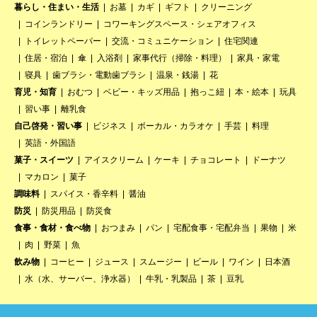
暮らし・住まい・生活
お墓
カギ
ギフト
クリーニング
コインランドリー
コワーキングスペース・シェアオフィス
トイレットペーパー
交流・コミュニケーション
住宅関連
住居・宿泊
傘
入浴剤
家事代行（掃除・料理）
家具・家電
寝具
歯ブラシ・電動歯ブラシ
温泉・銭湯
花
育児・知育
おむつ
ベビー・キッズ用品
抱っこ紐
本・絵本
玩具
習い事
離乳食
自己啓発・習い事
ビジネス
ボーカル・カラオケ
手芸
料理
英語・外国語
菓子・スイーツ
アイスクリーム
ケーキ
チョコレート
ドーナツ
マカロン
菓子
調味料
スパイス・香辛料
醤油
防災
防災用品
防災食
食事・食材・食べ物
おつまみ
パン
宅配食事・宅配弁当
果物
米
肉
野菜
魚
飲み物
コーヒー
ジュース
スムージー
ビール
ワイン
日本酒
水（水、サーバー、浄水器）
牛乳・乳製品
茶
豆乳