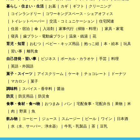
暮らし・住まい・生活
お墓
カギ
ギフト
クリーニング
コインランドリー
コワーキングスペース・シェアオフィス
トイレットペーパー
交流・コミュニケーション
住宅関連
住居・宿泊
傘
入浴剤
家事代行（掃除・料理）
家具・家電
寝具
歯ブラシ・電動歯ブラシ
温泉・銭湯
花
育児・知育
おむつ
ベビー・キッズ用品
抱っこ紐
本・絵本
玩具
習い事
離乳食
自己啓発・習い事
ビジネス
ボーカル・カラオケ
手芸
料理
英語・外国語
菓子・スイーツ
アイスクリーム
ケーキ
チョコレート
ドーナツ
マカロン
菓子
調味料
スパイス・香辛料
醤油
防災
防災用品
防災食
食事・食材・食べ物
おつまみ
パン
宅配食事・宅配弁当
果物
米
肉
野菜
魚
飲み物
コーヒー
ジュース
スムージー
ビール
ワイン
日本酒
水（水、サーバー、浄水器）
牛乳・乳製品
茶
豆乳