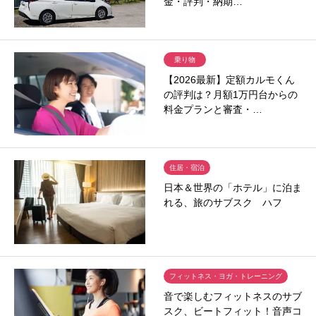
金・評判・納期…
乗り物
【2026最新】定額カルモくん
の評判は？月額1万円台からの
料金プランと審査・…
住居・宿泊
日本＆世界の「ホテル」に泊ま
れる、旅のサブスク ハフ
フィットネス・ヨガ・トレーニング
音で楽しむフィットネスのサブ
スク、ビートフィット！音声コ