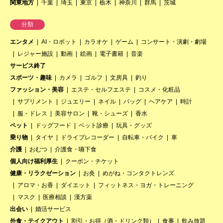
関東地方
千葉
埼玉
東京
栃木
神奈川
群馬
茨城
分類
エンタメ
AI・ロボット
カラオケ
ゲーム
コンサート・演劇・劇場
レジャー施設
動画
絵画
電子書籍
音楽
サービス終了
スポーツ・趣味
カメラ
ゴルフ
文房具
釣り
ファッション・美容
エステ・セルフエステ
コスメ・化粧品
サプリメント
ジュエリー
ネイル
バッグ
ヘアケア
時計
服・ドレス
美容サロン
靴・シューズ
香水
ペット
ドッグフード
ペット診療
玩具・グッズ
乗り物
タイヤ
ドライブレコーダー
自転車・バイク
車
介護
おむつ
介護食・嚥下食
個人向け福利厚生
クーポン・チケット
健康・リラクゼーション
お灸
めがね・コンタクトレンズ
アロマ・お香
ダイエット
フィットネス・ヨガ・トレーニング
マスク
医療相談
漢方薬
出会い
婚活サービス
外食・テイクアウト
割引・お得（酒・ドリンク類）
食事
飲み放題