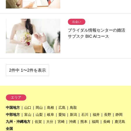
出会い
ブライダル情報センターの婚活
サブスク BIC AIコース
2件中 1〜2件を表示
エリア
中国地方
山口
岡山
島根
広島
鳥取
中部地方
富山
山梨
岐阜
愛知
新潟
石川
福井
長野
静岡
九州・沖縄地方
佐賀
大分
宮崎
沖縄
熊本
福岡
長崎
鹿児島
全国