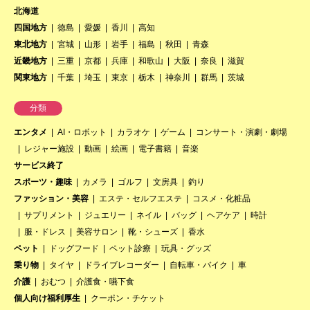
北海道
四国地方
徳島
愛媛
香川
高知
東北地方
宮城
山形
岩手
福島
秋田
青森
近畿地方
三重
京都
兵庫
和歌山
大阪
奈良
滋賀
関東地方
千葉
埼玉
東京
栃木
神奈川
群馬
茨城
分類
エンタメ
AI・ロボット
カラオケ
ゲーム
コンサート・演劇・劇場
レジャー施設
動画
絵画
電子書籍
音楽
サービス終了
スポーツ・趣味
カメラ
ゴルフ
文房具
釣り
ファッション・美容
エステ・セルフエステ
コスメ・化粧品
サプリメント
ジュエリー
ネイル
バッグ
ヘアケア
時計
服・ドレス
美容サロン
靴・シューズ
香水
ペット
ドッグフード
ペット診療
玩具・グッズ
乗り物
タイヤ
ドライブレコーダー
自転車・バイク
車
介護
おむつ
介護食・嚥下食
個人向け福利厚生
クーポン・チケット