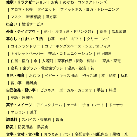
健康・リラクゼーション
お灸
めがね・コンタクトレンズ
アロマ・お香
ダイエット
フィットネス・ヨガ・トレーニング
マスク
医療相談
漢方薬
出会い
婚活サービス
外食・テイクアウト
割引・お得（酒・ドリンク類）
食事
飲み放題
暮らし・住まい・生活
お墓
カギ
ギフト
クリーニング
コインランドリー
コワーキングスペース・シェアオフィス
トイレットペーパー
交流・コミュニケーション
住宅関連
住居・宿泊
傘
入浴剤
家事代行（掃除・料理）
家具・家電
寝具
歯ブラシ・電動歯ブラシ
温泉・銭湯
花
育児・知育
おむつ
ベビー・キッズ用品
抱っこ紐
本・絵本
玩具
習い事
離乳食
自己啓発・習い事
ビジネス
ボーカル・カラオケ
手芸
料理
英語・外国語
菓子・スイーツ
アイスクリーム
ケーキ
チョコレート
ドーナツ
マカロン
菓子
調味料
スパイス・香辛料
醤油
防災
防災用品
防災食
食事・食材・食べ物
おつまみ
パン
宅配食事・宅配弁当
果物
米