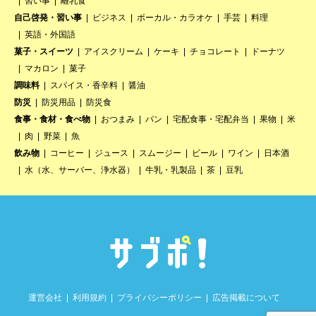
習い事
離乳食
自己啓発・習い事
ビジネス
ボーカル・カラオケ
手芸
料理
英語・外国語
菓子・スイーツ
アイスクリーム
ケーキ
チョコレート
ドーナツ
マカロン
菓子
調味料
スパイス・香辛料
醤油
防災
防災用品
防災食
食事・食材・食べ物
おつまみ
パン
宅配食事・宅配弁当
果物
米
肉
野菜
魚
飲み物
コーヒー
ジュース
スムージー
ビール
ワイン
日本酒
水（水、サーバー、浄水器）
牛乳・乳製品
茶
豆乳
運営会社
利用規約
プライバシーポリシー
広告掲載について