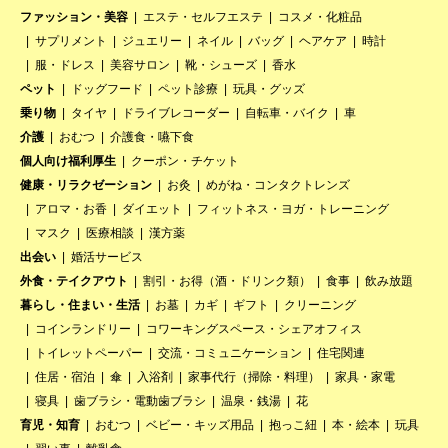
ファッション・美容
エステ・セルフエステ
コスメ・化粧品
サプリメント
ジュエリー
ネイル
バッグ
ヘアケア
時計
服・ドレス
美容サロン
靴・シューズ
香水
ペット
ドッグフード
ペット診療
玩具・グッズ
乗り物
タイヤ
ドライブレコーダー
自転車・バイク
車
介護
おむつ
介護食・嚥下食
個人向け福利厚生
クーポン・チケット
健康・リラクゼーション
お灸
めがね・コンタクトレンズ
アロマ・お香
ダイエット
フィットネス・ヨガ・トレーニング
マスク
医療相談
漢方薬
出会い
婚活サービス
外食・テイクアウト
割引・お得（酒・ドリンク類）
食事
飲み放題
暮らし・住まい・生活
お墓
カギ
ギフト
クリーニング
コインランドリー
コワーキングスペース・シェアオフィス
トイレットペーパー
交流・コミュニケーション
住宅関連
住居・宿泊
傘
入浴剤
家事代行（掃除・料理）
家具・家電
寝具
歯ブラシ・電動歯ブラシ
温泉・銭湯
花
育児・知育
おむつ
ベビー・キッズ用品
抱っこ紐
本・絵本
玩具