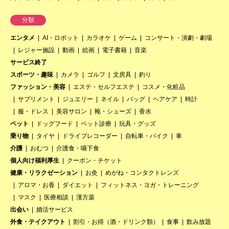
分類
エンタメ
AI・ロボット
カラオケ
ゲーム
コンサート・演劇・劇場
レジャー施設
動画
絵画
電子書籍
音楽
サービス終了
スポーツ・趣味
カメラ
ゴルフ
文房具
釣り
ファッション・美容
エステ・セルフエステ
コスメ・化粧品
サプリメント
ジュエリー
ネイル
バッグ
ヘアケア
時計
服・ドレス
美容サロン
靴・シューズ
香水
ペット
ドッグフード
ペット診療
玩具・グッズ
乗り物
タイヤ
ドライブレコーダー
自転車・バイク
車
介護
おむつ
介護食・嚥下食
個人向け福利厚生
クーポン・チケット
健康・リラクゼーション
お灸
めがね・コンタクトレンズ
アロマ・お香
ダイエット
フィットネス・ヨガ・トレーニング
マスク
医療相談
漢方薬
出会い
婚活サービス
外食・テイクアウト
割引・お得（酒・ドリンク類）
食事
飲み放題