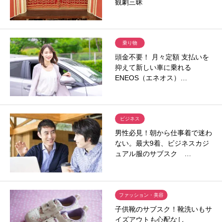
観劇三昧
乗り物
頭金不要！ 月々定額 支払いを
抑えて新しい車に乗れる
ENEOS（エネオス）…
ビジネス
男性必見！朝から仕事着で迷わ
ない。最大9着、ビジネスカジ
ュアル服のサブスク …
ファッション・美容
子供靴のサブスク！靴洗いもサ
イズアウトも心配なし