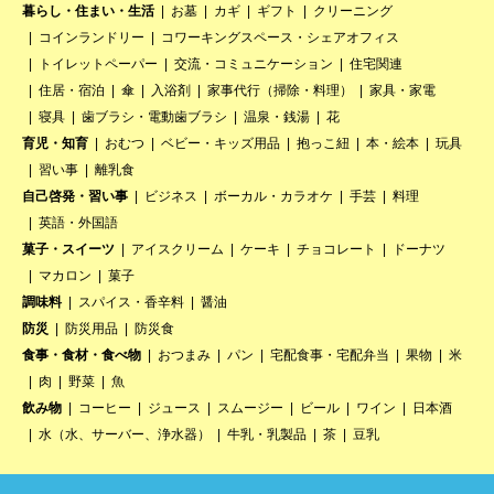
暮らし・住まい・生活
お墓
カギ
ギフト
クリーニング
コインランドリー
コワーキングスペース・シェアオフィス
トイレットペーパー
交流・コミュニケーション
住宅関連
住居・宿泊
傘
入浴剤
家事代行（掃除・料理）
家具・家電
寝具
歯ブラシ・電動歯ブラシ
温泉・銭湯
花
育児・知育
おむつ
ベビー・キッズ用品
抱っこ紐
本・絵本
玩具
習い事
離乳食
自己啓発・習い事
ビジネス
ボーカル・カラオケ
手芸
料理
英語・外国語
菓子・スイーツ
アイスクリーム
ケーキ
チョコレート
ドーナツ
マカロン
菓子
調味料
スパイス・香辛料
醤油
防災
防災用品
防災食
食事・食材・食べ物
おつまみ
パン
宅配食事・宅配弁当
果物
米
肉
野菜
魚
飲み物
コーヒー
ジュース
スムージー
ビール
ワイン
日本酒
水（水、サーバー、浄水器）
牛乳・乳製品
茶
豆乳