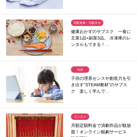
宅配食事・宅配弁当
健康おかずのサブスク 一食に
主菜1品+副菜3品。 冷凍庫のレ
ンタルもできる！…
玩具
子供の理系センスや創造力を引
き出す”STEAM教材”のサブス
ク 楽しく学んで…
エンタメ
月額定額料金で演劇作品が観放
題！オンライン観劇サービス