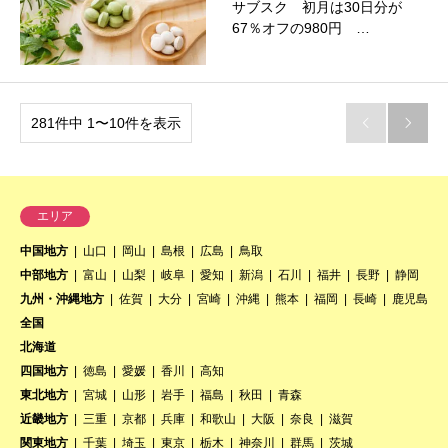
サブスク 初月は30日分が
67％オフの980円 …
281件中 1〜10件を表示


エリア
中国地方
山口
岡山
島根
広島
鳥取
中部地方
富山
山梨
岐阜
愛知
新潟
石川
福井
長野
静岡
九州・沖縄地方
佐賀
大分
宮崎
沖縄
熊本
福岡
長崎
鹿児島
全国
北海道
四国地方
徳島
愛媛
香川
高知
東北地方
宮城
山形
岩手
福島
秋田
青森
近畿地方
三重
京都
兵庫
和歌山
大阪
奈良
滋賀
関東地方
千葉
埼玉
東京
栃木
神奈川
群馬
茨城