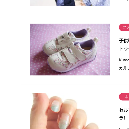
フ
子供
トゥ
Kut
カ月
ネ
セル
ラ!