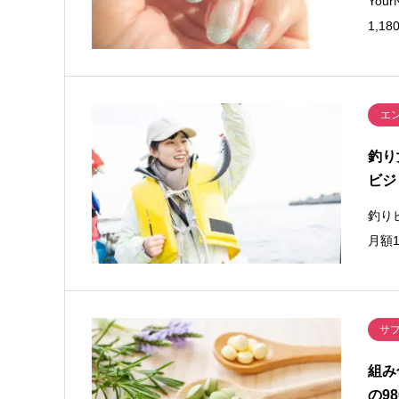
You
1,
エ
釣り
ビジ
釣り
月額1
サ
組み
の9