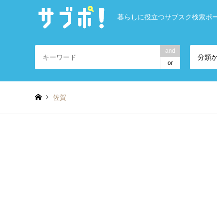
暮らしに役立つサブスク検索ポ
and
分類
or
佐賀