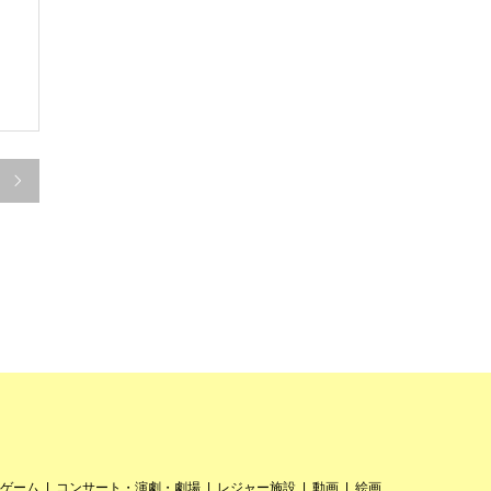

ゲーム
コンサート・演劇・劇場
レジャー施設
動画
絵画