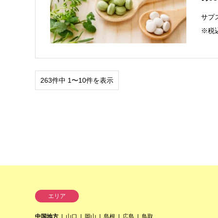
サプ
※税
263件中 1〜10件を表示
エリア
中国地方
山口
岡山
島根
広島
鳥取