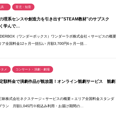
玩具
育児・知育
の理系センスや創造力を引き出す”STEAM教材”のサブスク
く学んで…
NDERBOX（ワンダーボックス）ワンダーラボ株式会社＜サービスの概
リア全国料金12ヶ月一括払い 月額3,700円6ヶ月一括…
ンタメ
コンサート・演劇・劇場
定額料金で演劇作品が観放題！オンライン観劇サービス 観劇
三昧株式会社ネクステージ＜サービスの概要＞エリア全国料金スタンダ
プラン 月額1,045円※税込み利用・お届け期間の…