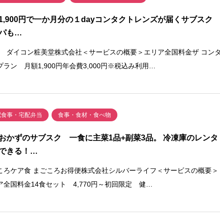
1,900円で一か月分の１dayコンタクトレンズが届くサブスク
パも…
con ダイコン粧美堂株式会社＜サービスの概要＞エリア全国料金ザ コン
プラン 月額1,900円年会費3,000円※税込み利用…
配食事・宅配弁当
食事・食材・食べ物
おかずのサブスク 一食に主菜1品+副菜3品。 冷凍庫のレンタ
できる！…
ころケア食 まごころお得便株式会社シルバーライフ＜サービスの概要＞
ア全国料金14食セット 4,770円～初回限定 健…