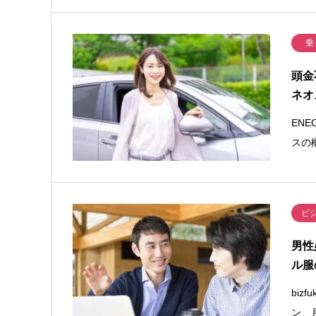
乗
頭金
ネオ
EN
スの
ビ
男性
ル服
bi
ン 月