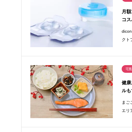
月額
コス
di
クト
宅
健康
ルも
まご
エリ