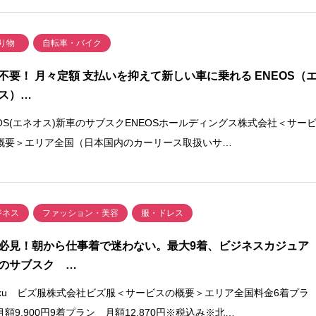
り物
自転車・バイク
不要！ 月々定額 支払いを抑えて新しい車に乗れる ENEOS（
ス）…
EOS(エネオス)新車のサブスクENEOSホールディングス株式会社＜サー
概要＞エリア全国（日本国内のカーリース取扱いサ…
ジネス
ファッション・美容
服・ドレス
必見！朝から仕事着で迷わない。最大9着、ビジネスカジュア
のサブスク …
zfuku ビズ服株式会社ビズ服＜サービスの概要＞エリア全国料金6着プラ
額9,900円9着プラン 月額12,870円※税込み※北…