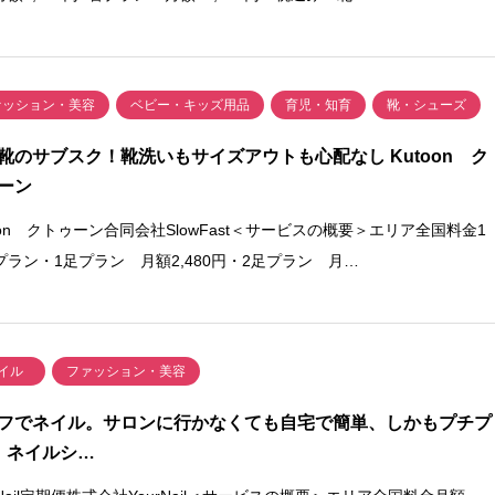
ァッション・美容
ベビー・キッズ用品
育児・知育
靴・シューズ
靴のサブスク！靴洗いもサイズアウトも心配なし Kutoon ク
ーン
oon クトゥーン合同会社SlowFast＜サービスの概要＞エリア全国料金1
プラン・1足プラン 月額2,480円・2足プラン 月…
イル
ファッション・美容
フでネイル。サロンに行かなくても自宅で簡単、しかもプチプ
 ネイルシ…