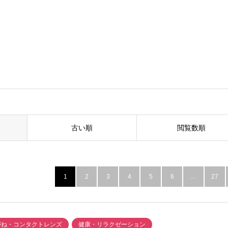
古い順
閲覧数順
1
2
3
4
5
6
…
27
がね・コンタクトレンズ
健康・リラクゼーション