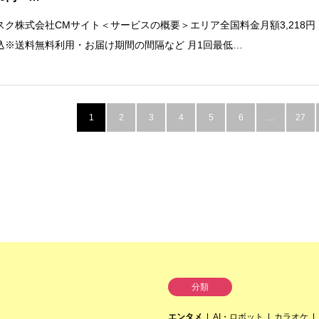
スク株式会社CMサイト＜サービスの概要＞エリア全国料金月額3,218円
込※送料無料利用・お届け期間の間隔など 月1回最低…
1
2
3
4
5
6
…
27
分類
エンタメ
AI・ロボット
カラオケ