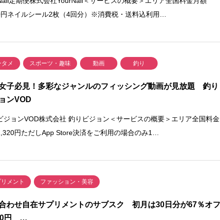
rNail定期便株式会社YourNail＜サービスの概要＞エリア全国料金月額
180円ネイルシール2枚（4回分）※消費税・送料込利用…
ンタメ
スポーツ・趣味
動画
釣り
女子必見！多彩なジャンルのフィッシング動画が見放題 釣り
ョンVOD
ビジョンVOD株式会社 釣りビジョン＜サービスの概要＞エリア全国料金
,320円ただしApp Store決済をご利用の場合のみ1…
プリメント
ファッション・美容
合わせ自在サプリメントのサブスク 初月は30日分が67％オ
80円 …