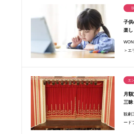
子供
楽し
WO
＞エ
エ
月額
三昧
観劇
ード