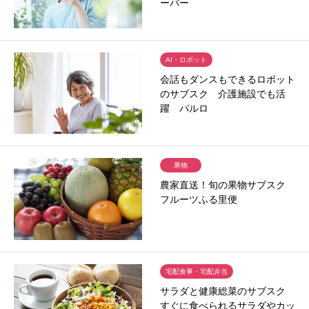
ーバー
AI・ロボット
会話もダンスもできるロボット
のサブスク 介護施設でも活
躍 パルロ
果物
農家直送！旬の果物サブスク
フルーツふる里便
宅配食事・宅配弁当
サラダと健康総菜のサブスク
すぐに食べられるサラダやカッ