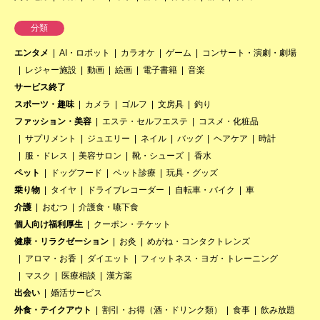
分類
エンタメ
AI・ロボット
カラオケ
ゲーム
コンサート・演劇・劇場
レジャー施設
動画
絵画
電子書籍
音楽
サービス終了
スポーツ・趣味
カメラ
ゴルフ
文房具
釣り
ファッション・美容
エステ・セルフエステ
コスメ・化粧品
サプリメント
ジュエリー
ネイル
バッグ
ヘアケア
時計
服・ドレス
美容サロン
靴・シューズ
香水
ペット
ドッグフード
ペット診療
玩具・グッズ
乗り物
タイヤ
ドライブレコーダー
自転車・バイク
車
介護
おむつ
介護食・嚥下食
個人向け福利厚生
クーポン・チケット
健康・リラクゼーション
お灸
めがね・コンタクトレンズ
アロマ・お香
ダイエット
フィットネス・ヨガ・トレーニング
マスク
医療相談
漢方薬
出会い
婚活サービス
外食・テイクアウト
割引・お得（酒・ドリンク類）
食事
飲み放題