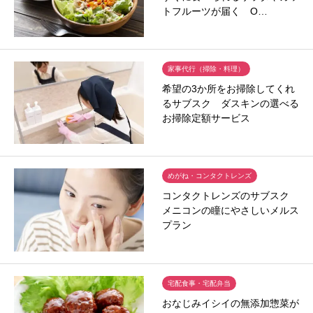
トフルーツが届く O…
家事代行（掃除・料理）
希望の3か所をお掃除してくれ
るサブスク ダスキンの選べる
お掃除定額サービス
めがね・コンタクトレンズ
コンタクトレンズのサブスク
メニコンの瞳にやさしいメルス
プラン
宅配食事・宅配弁当
おなじみイシイの無添加惣菜が