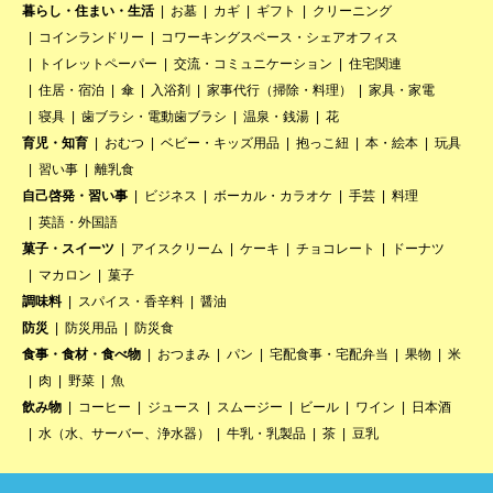
暮らし・住まい・生活
お墓
カギ
ギフト
クリーニング
コインランドリー
コワーキングスペース・シェアオフィス
トイレットペーパー
交流・コミュニケーション
住宅関連
住居・宿泊
傘
入浴剤
家事代行（掃除・料理）
家具・家電
寝具
歯ブラシ・電動歯ブラシ
温泉・銭湯
花
育児・知育
おむつ
ベビー・キッズ用品
抱っこ紐
本・絵本
玩具
習い事
離乳食
自己啓発・習い事
ビジネス
ボーカル・カラオケ
手芸
料理
英語・外国語
菓子・スイーツ
アイスクリーム
ケーキ
チョコレート
ドーナツ
マカロン
菓子
調味料
スパイス・香辛料
醤油
防災
防災用品
防災食
食事・食材・食べ物
おつまみ
パン
宅配食事・宅配弁当
果物
米
肉
野菜
魚
飲み物
コーヒー
ジュース
スムージー
ビール
ワイン
日本酒
水（水、サーバー、浄水器）
牛乳・乳製品
茶
豆乳