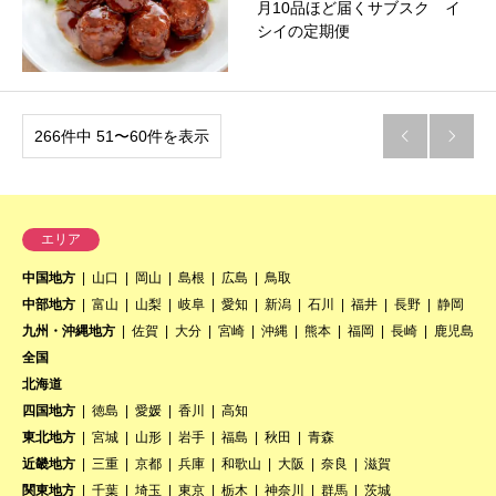
月10品ほど届くサブスク イ
シイの定期便
266件中 51〜60件を表示


エリア
中国地方
山口
岡山
島根
広島
鳥取
中部地方
富山
山梨
岐阜
愛知
新潟
石川
福井
長野
静岡
九州・沖縄地方
佐賀
大分
宮崎
沖縄
熊本
福岡
長崎
鹿児島
全国
北海道
四国地方
徳島
愛媛
香川
高知
東北地方
宮城
山形
岩手
福島
秋田
青森
近畿地方
三重
京都
兵庫
和歌山
大阪
奈良
滋賀
関東地方
千葉
埼玉
東京
栃木
神奈川
群馬
茨城