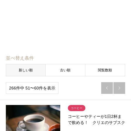
並べ替え条件
新しい順
古い順
閲覧数順
266件中 51〜60件を表示


コーヒー
コーヒーやティーが1日2杯ま
で飲める！ クリエのサブスク