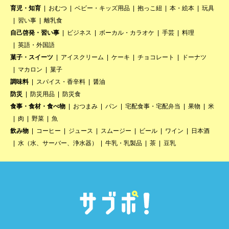
育児・知育
おむつ
ベビー・キッズ用品
抱っこ紐
本・絵本
玩具
習い事
離乳食
自己啓発・習い事
ビジネス
ボーカル・カラオケ
手芸
料理
英語・外国語
菓子・スイーツ
アイスクリーム
ケーキ
チョコレート
ドーナツ
マカロン
菓子
調味料
スパイス・香辛料
醤油
防災
防災用品
防災食
食事・食材・食べ物
おつまみ
パン
宅配食事・宅配弁当
果物
米
肉
野菜
魚
飲み物
コーヒー
ジュース
スムージー
ビール
ワイン
日本酒
水（水、サーバー、浄水器）
牛乳・乳製品
茶
豆乳