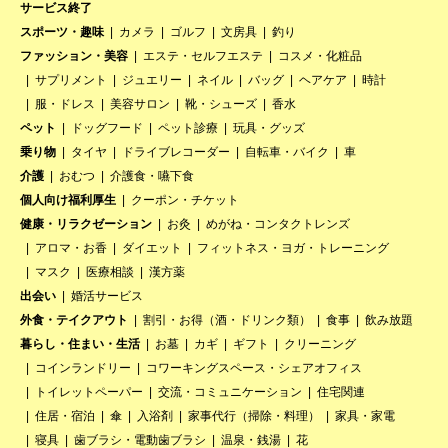
サービス終了
スポーツ・趣味
カメラ
ゴルフ
文房具
釣り
ファッション・美容
エステ・セルフエステ
コスメ・化粧品
サプリメント
ジュエリー
ネイル
バッグ
ヘアケア
時計
服・ドレス
美容サロン
靴・シューズ
香水
ペット
ドッグフード
ペット診療
玩具・グッズ
乗り物
タイヤ
ドライブレコーダー
自転車・バイク
車
介護
おむつ
介護食・嚥下食
個人向け福利厚生
クーポン・チケット
健康・リラクゼーション
お灸
めがね・コンタクトレンズ
アロマ・お香
ダイエット
フィットネス・ヨガ・トレーニング
マスク
医療相談
漢方薬
出会い
婚活サービス
外食・テイクアウト
割引・お得（酒・ドリンク類）
食事
飲み放題
暮らし・住まい・生活
お墓
カギ
ギフト
クリーニング
コインランドリー
コワーキングスペース・シェアオフィス
トイレットペーパー
交流・コミュニケーション
住宅関連
住居・宿泊
傘
入浴剤
家事代行（掃除・料理）
家具・家電
寝具
歯ブラシ・電動歯ブラシ
温泉・銭湯
花