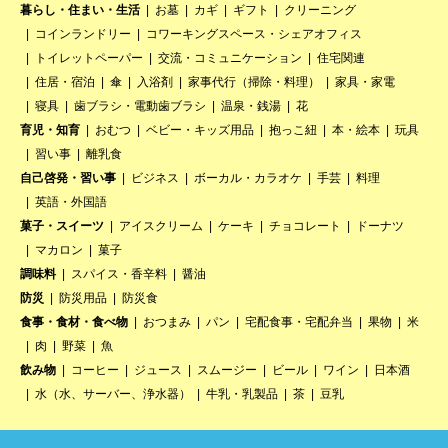
暮らし・住まい・生活
お墓
カギ
ギフト
クリーニング
コインランドリー
コワーキングスペース・シェアオフィス
トイレットペーパー
交流・コミュニケーション
住宅関連
住居・宿泊
傘
入浴剤
家事代行（掃除・料理）
家具・家電
寝具
歯ブラシ・電動歯ブラシ
温泉・銭湯
花
育児・知育
おむつ
ベビー・キッズ用品
抱っこ紐
本・絵本
玩具
習い事
離乳食
自己啓発・習い事
ビジネス
ボーカル・カラオケ
手芸
料理
英語・外国語
菓子・スイーツ
アイスクリーム
ケーキ
チョコレート
ドーナツ
マカロン
菓子
調味料
スパイス・香辛料
醤油
防災
防災用品
防災食
食事・食材・食べ物
おつまみ
パン
宅配食事・宅配弁当
果物
米
肉
野菜
魚
飲み物
コーヒー
ジュース
スムージー
ビール
ワイン
日本酒
水（水、サーバー、浄水器）
牛乳・乳製品
茶
豆乳