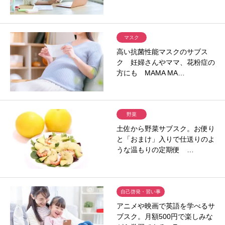
マスク
高い抗菌性能マスクのサブス
ク 妊婦さんやママ、花粉症の
方にも MAMA MA…
野菜
土佐から野菜サブスク。お便り
と「おまけ」入りで仕送りのよ
うな温もりの定期便 …
自己啓発・習い事
アニメや映画で英語を学べるサ
ブスク。月額500円で楽しみな