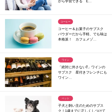
がら学習できる E…
コーヒー
コーヒー＆お菓子のサブスク
パウダーだから手軽、でも味は
本格派！ カフェメゾ…
ワイン
「絶対に外さない⁉」ワインの
サブスク 星付きフレンチにも
ワイン…
ペット
子犬と飼い主のためのサブス
ク！1歳までに正しくしつけて