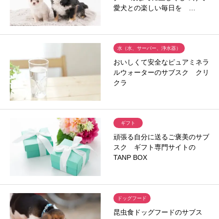
愛犬との楽しい毎日を …
水（水、サーバー、浄水器）
おいしくて安全なピュアミネラ
ルウォーターのサブスク クリ
クラ
ギフト
頑張る自分に送るご褒美のサブ
スク ギフト専門サイトの
TANP BOX
ドッグフード
昆虫食ドッグフードのサブス