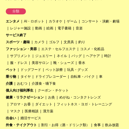
分類
エンタメ
AI・ロボット
カラオケ
ゲーム
コンサート・演劇・劇場
レジャー施設
動画
絵画
電子書籍
音楽
サービス終了
スポーツ・趣味
カメラ
ゴルフ
文房具
釣り
ファッション・美容
エステ・セルフエステ
コスメ・化粧品
サプリメント
ジュエリー
ネイル
バッグ
ヘアケア
時計
服・ドレス
美容サロン
靴・シューズ
香水
ペット
ドッグフード
ペット診療
玩具・グッズ
乗り物
タイヤ
ドライブレコーダー
自転車・バイク
車
介護
おむつ
介護食・嚥下食
個人向け福利厚生
クーポン・チケット
健康・リラクゼーション
お灸
めがね・コンタクトレンズ
アロマ・お香
ダイエット
フィットネス・ヨガ・トレーニング
マスク
医療相談
漢方薬
出会い
婚活サービス
外食・テイクアウト
割引・お得（酒・ドリンク類）
食事
飲み放題