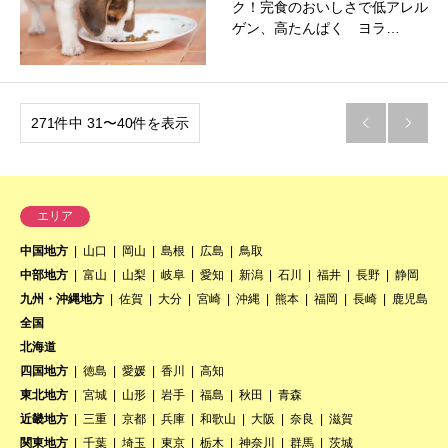
ク！完食のおいしさで低アレル
ゲン、高たんぱく ヨラ…
271件中 31〜40件を表示


エリア
中国地方
山口
岡山
島根
広島
鳥取
中部地方
富山
山梨
岐阜
愛知
新潟
石川
福井
長野
静岡
九州・沖縄地方
佐賀
大分
宮崎
沖縄
熊本
福岡
長崎
鹿児島
全国
北海道
四国地方
徳島
愛媛
香川
高知
東北地方
宮城
山形
岩手
福島
秋田
青森
近畿地方
三重
京都
兵庫
和歌山
大阪
奈良
滋賀
関東地方
千葉
埼玉
東京
栃木
神奈川
群馬
茨城