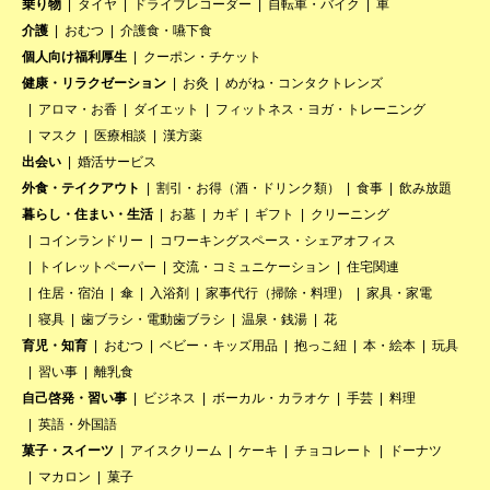
乗り物
タイヤ
ドライブレコーダー
自転車・バイク
車
介護
おむつ
介護食・嚥下食
個人向け福利厚生
クーポン・チケット
健康・リラクゼーション
お灸
めがね・コンタクトレンズ
アロマ・お香
ダイエット
フィットネス・ヨガ・トレーニング
マスク
医療相談
漢方薬
出会い
婚活サービス
外食・テイクアウト
割引・お得（酒・ドリンク類）
食事
飲み放題
暮らし・住まい・生活
お墓
カギ
ギフト
クリーニング
コインランドリー
コワーキングスペース・シェアオフィス
トイレットペーパー
交流・コミュニケーション
住宅関連
住居・宿泊
傘
入浴剤
家事代行（掃除・料理）
家具・家電
寝具
歯ブラシ・電動歯ブラシ
温泉・銭湯
花
育児・知育
おむつ
ベビー・キッズ用品
抱っこ紐
本・絵本
玩具
習い事
離乳食
自己啓発・習い事
ビジネス
ボーカル・カラオケ
手芸
料理
英語・外国語
菓子・スイーツ
アイスクリーム
ケーキ
チョコレート
ドーナツ
マカロン
菓子