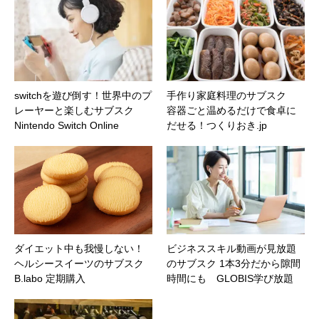
switchを遊び倒す！世界中のプ
手作り家庭料理のサブスク
レーヤーと楽しむサブスク
容器ごと温めるだけで食卓に
Nintendo Switch Online
だせる！つくりおき.jp
ダイエット中も我慢しない！
ビジネススキル動画が見放題
ヘルシースイーツのサブスク
のサブスク 1本3分だから隙間
B.labo 定期購入
時間にも GLOBIS学び放題