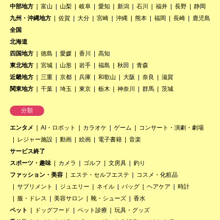
中部地方
富山
山梨
岐阜
愛知
新潟
石川
福井
長野
静岡
九州・沖縄地方
佐賀
大分
宮崎
沖縄
熊本
福岡
長崎
鹿児島
全国
北海道
四国地方
徳島
愛媛
香川
高知
東北地方
宮城
山形
岩手
福島
秋田
青森
近畿地方
三重
京都
兵庫
和歌山
大阪
奈良
滋賀
関東地方
千葉
埼玉
東京
栃木
神奈川
群馬
茨城
分類
エンタメ
AI・ロボット
カラオケ
ゲーム
コンサート・演劇・劇場
レジャー施設
動画
絵画
電子書籍
音楽
サービス終了
スポーツ・趣味
カメラ
ゴルフ
文房具
釣り
ファッション・美容
エステ・セルフエステ
コスメ・化粧品
サプリメント
ジュエリー
ネイル
バッグ
ヘアケア
時計
服・ドレス
美容サロン
靴・シューズ
香水
ペット
ドッグフード
ペット診療
玩具・グッズ