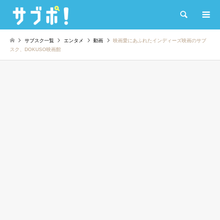
検索
サブスク一覧
エンタメ
動画
映画愛にあふれたインディーズ映画のサブ
スク、DOKUSO映画館