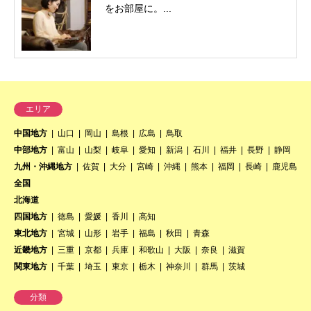
をお部屋に。...
エリア
中国地方
山口
岡山
島根
広島
鳥取
中部地方
富山
山梨
岐阜
愛知
新潟
石川
福井
長野
静岡
九州・沖縄地方
佐賀
大分
宮崎
沖縄
熊本
福岡
長崎
鹿児島
全国
北海道
四国地方
徳島
愛媛
香川
高知
東北地方
宮城
山形
岩手
福島
秋田
青森
近畿地方
三重
京都
兵庫
和歌山
大阪
奈良
滋賀
関東地方
千葉
埼玉
東京
栃木
神奈川
群馬
茨城
分類