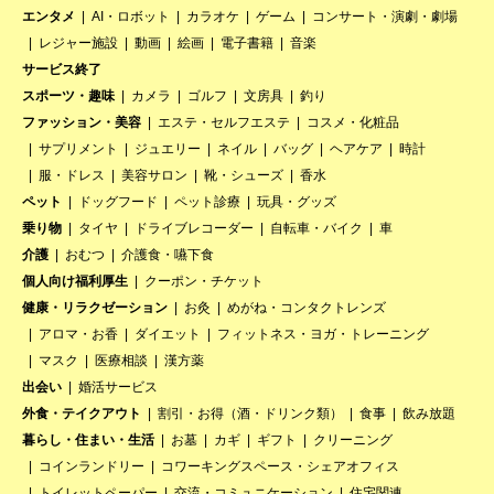
エンタメ
AI・ロボット
カラオケ
ゲーム
コンサート・演劇・劇場
レジャー施設
動画
絵画
電子書籍
音楽
サービス終了
スポーツ・趣味
カメラ
ゴルフ
文房具
釣り
ファッション・美容
エステ・セルフエステ
コスメ・化粧品
サプリメント
ジュエリー
ネイル
バッグ
ヘアケア
時計
服・ドレス
美容サロン
靴・シューズ
香水
ペット
ドッグフード
ペット診療
玩具・グッズ
乗り物
タイヤ
ドライブレコーダー
自転車・バイク
車
介護
おむつ
介護食・嚥下食
個人向け福利厚生
クーポン・チケット
健康・リラクゼーション
お灸
めがね・コンタクトレンズ
アロマ・お香
ダイエット
フィットネス・ヨガ・トレーニング
マスク
医療相談
漢方薬
出会い
婚活サービス
外食・テイクアウト
割引・お得（酒・ドリンク類）
食事
飲み放題
暮らし・住まい・生活
お墓
カギ
ギフト
クリーニング
コインランドリー
コワーキングスペース・シェアオフィス
トイレットペーパー
交流・コミュニケーション
住宅関連