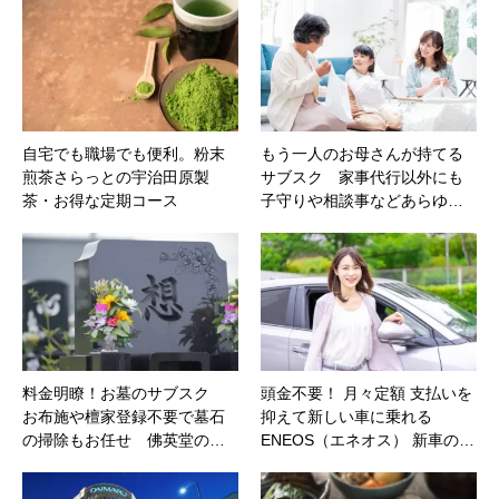
自宅でも職場でも便利。粉末
もう一人のお母さんが持てる
煎茶さらっとの宇治田原製
サブスク 家事代行以外にも
茶・お得な定期コース
子守りや相談事などあらゆ…
料金明瞭！お墓のサブスク
頭金不要！ 月々定額 支払いを
お布施や檀家登録不要で墓石
抑えて新しい車に乗れる
の掃除もお任せ 佛英堂の…
ENEOS（エネオス） 新車の…