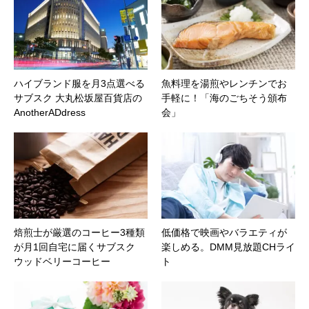
ハイブランド服を月3点選べる
魚料理を湯煎やレンチンでお
サブスク 大丸松坂屋百貨店の
手軽に！「海のごちそう頒布
AnotherADdress
会」
焙煎士が厳選のコーヒー3種類
低価格で映画やバラエティが
が月1回自宅に届くサブスク
楽しめる。DMM見放題CHライ
ウッドベリーコーヒー
ト