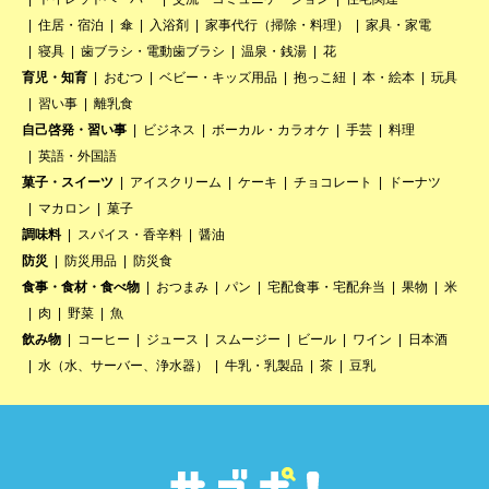
住居・宿泊
傘
入浴剤
家事代行（掃除・料理）
家具・家電
寝具
歯ブラシ・電動歯ブラシ
温泉・銭湯
花
育児・知育
おむつ
ベビー・キッズ用品
抱っこ紐
本・絵本
玩具
習い事
離乳食
自己啓発・習い事
ビジネス
ボーカル・カラオケ
手芸
料理
英語・外国語
菓子・スイーツ
アイスクリーム
ケーキ
チョコレート
ドーナツ
マカロン
菓子
調味料
スパイス・香辛料
醤油
防災
防災用品
防災食
食事・食材・食べ物
おつまみ
パン
宅配食事・宅配弁当
果物
米
肉
野菜
魚
飲み物
コーヒー
ジュース
スムージー
ビール
ワイン
日本酒
水（水、サーバー、浄水器）
牛乳・乳製品
茶
豆乳