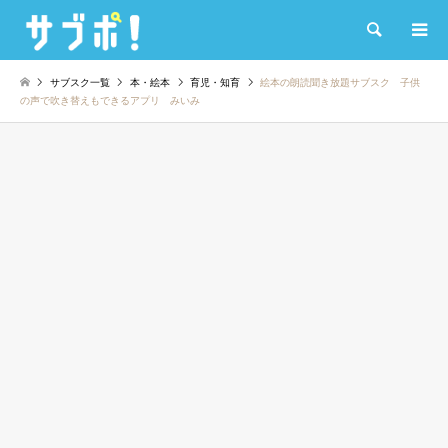
検索
サブスク一覧
本・絵本
育児・知育
絵本の朗読聞き放題サブスク 子供
の声で吹き替えもできるアプリ みいみ