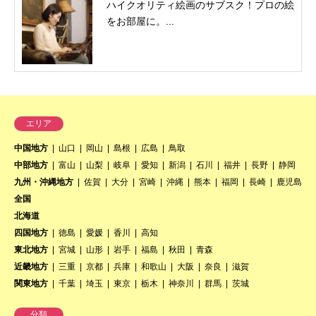
ハイクオリティ絵画のサブスク！プロの絵
をお部屋に。...
エリア
中国地方
山口
岡山
島根
広島
鳥取
中部地方
富山
山梨
岐阜
愛知
新潟
石川
福井
長野
静岡
九州・沖縄地方
佐賀
大分
宮崎
沖縄
熊本
福岡
長崎
鹿児島
全国
北海道
四国地方
徳島
愛媛
香川
高知
東北地方
宮城
山形
岩手
福島
秋田
青森
近畿地方
三重
京都
兵庫
和歌山
大阪
奈良
滋賀
関東地方
千葉
埼玉
東京
栃木
神奈川
群馬
茨城
分類