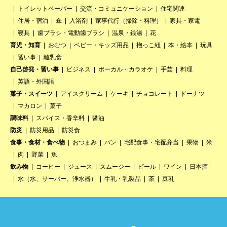
トイレットペーパー
交流・コミュニケーション
住宅関連
住居・宿泊
傘
入浴剤
家事代行（掃除・料理）
家具・家電
寝具
歯ブラシ・電動歯ブラシ
温泉・銭湯
花
育児・知育
おむつ
ベビー・キッズ用品
抱っこ紐
本・絵本
玩具
習い事
離乳食
自己啓発・習い事
ビジネス
ボーカル・カラオケ
手芸
料理
英語・外国語
菓子・スイーツ
アイスクリーム
ケーキ
チョコレート
ドーナツ
マカロン
菓子
調味料
スパイス・香辛料
醤油
防災
防災用品
防災食
食事・食材・食べ物
おつまみ
パン
宅配食事・宅配弁当
果物
米
肉
野菜
魚
飲み物
コーヒー
ジュース
スムージー
ビール
ワイン
日本酒
水（水、サーバー、浄水器）
牛乳・乳製品
茶
豆乳