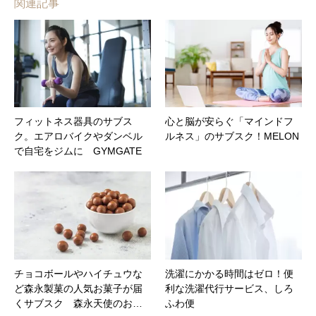
関連記事
フィットネス器具のサブス
心と脳が安らぐ「マインドフ
ク。エアロバイクやダンベル
ルネス」のサブスク！MELON
で自宅をジムに GYMGATE
チョコボールやハイチュウな
洗濯にかかる時間はゼロ！便
ど森永製菓の人気お菓子が届
利な洗濯代行サービス、しろ
くサブスク 森永天使のお…
ふわ便