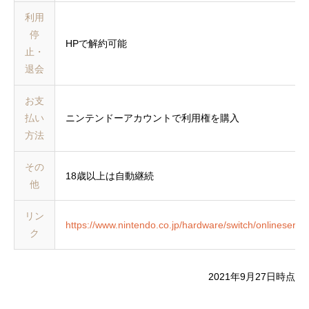
利用
停
HPで解約可能
止・
退会
お支
払い
ニンテンドーアカウントで利用権を購入
方法
その
18歳以上は自動継続
他
リン
https://www.nintendo.co.jp/hardware/switch/onlineservic
ク
2021年9月27日時点