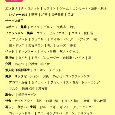
エンタメ
AI・ロボット
カラオケ
ゲーム
コンサート・演劇・劇場
レジャー施設
動画
絵画
電子書籍
音楽
サービス終了
スポーツ・趣味
カメラ
ゴルフ
文房具
釣り
ファッション・美容
エステ・セルフエステ
コスメ・化粧品
サプリメント
ジュエリー
ネイル
バッグ
ヘアケア
時計
服・ドレス
美容サロン
靴・シューズ
香水
ペット
ドッグフード
ペット診療
玩具・グッズ
乗り物
タイヤ
ドライブレコーダー
自転車・バイク
車
介護
おむつ
介護食・嚥下食
個人向け福利厚生
クーポン・チケット
健康・リラクゼーション
お灸
めがね・コンタクトレンズ
アロマ・お香
ダイエット
フィットネス・ヨガ・トレーニング
マスク
医療相談
漢方薬
出会い
婚活サービス
外食・テイクアウト
割引・お得（酒・ドリンク類）
食事
飲み放題
暮らし・住まい・生活
お墓
カギ
ギフト
クリーニング
コインランドリー
コワーキングスペース・シェアオフィス