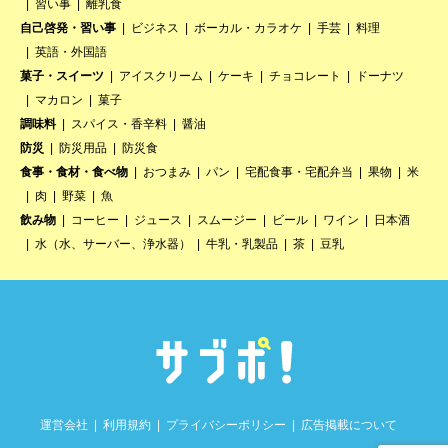
習い事
離乳食
自己啓発・習い事
ビジネス
ボーカル・カラオケ
手芸
料理
英語・外国語
菓子・スイーツ
アイスクリーム
ケーキ
チョコレート
ドーナツ
マカロン
菓子
調味料
スパイス・香辛料
醤油
防災
防災用品
防災食
食事・食材・食べ物
おつまみ
パン
宅配食事・宅配弁当
果物
米
肉
野菜
魚
飲み物
コーヒー
ジュース
スムージー
ビール
ワイン
日本酒
水（水、サーバー、浄水器）
牛乳・乳製品
茶
豆乳
運営会社
利用規約
プライバシーポリシー
広告掲載について