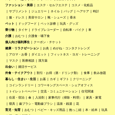
ファッション・美容
エステ・セルフエステ
コスメ・化粧品
サプリメント
ジュエリー
ネイル
バッグ
ヘアケア
時計
服・ドレス
美容サロン
靴・シューズ
香水
ペット
ドッグフード
ペット診療
玩具・グッズ
乗り物
タイヤ
ドライブレコーダー
自転車・バイク
車
介護
おむつ
介護食・嚥下食
個人向け福利厚生
クーポン・チケット
健康・リラクゼーション
お灸
めがね・コンタクトレンズ
アロマ・お香
ダイエット
フィットネス・ヨガ・トレーニング
マスク
医療相談
漢方薬
出会い
婚活サービス
外食・テイクアウト
割引・お得（酒・ドリンク類）
食事
飲み放題
暮らし・住まい・生活
お墓
カギ
ギフト
クリーニング
コインランドリー
コワーキングスペース・シェアオフィス
トイレットペーパー
交流・コミュニケーション
住宅関連
住居・宿泊
傘
入浴剤
家事代行（掃除・料理）
家具・家電
寝具
歯ブラシ・電動歯ブラシ
温泉・銭湯
花
育児・知育
おむつ
ベビー・キッズ用品
抱っこ紐
本・絵本
玩具