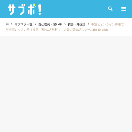
検索
サブスク一覧
自己啓発・習い事
英語・外国語
教室とオンライン併用で
英会話レッスン受け放題 家族1人無料！ 大阪の英会話スクールBe English