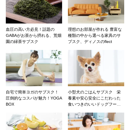
血圧の高い方必見！話題の
理想のお部屋が作れる 豊富な
GABAがお茶から摂れる、荒畑
種類の中から選べる家具のサ
園の緑茶サブスク
ブスク、ディノスのflect
自宅で簡単ヨガのサブスク！
小型犬のごはんサブスク 栄
圧倒的なコスパが魅力！YOGA
養素や安心安全にこだわった
BOX
食いつきのいいドッグフー…