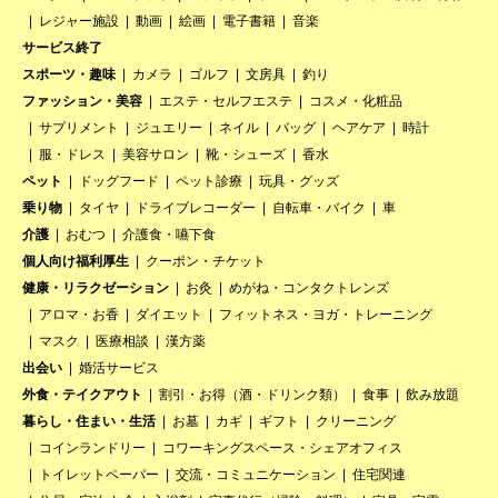
レジャー施設
動画
絵画
電子書籍
音楽
サービス終了
スポーツ・趣味
カメラ
ゴルフ
文房具
釣り
ファッション・美容
エステ・セルフエステ
コスメ・化粧品
サプリメント
ジュエリー
ネイル
バッグ
ヘアケア
時計
服・ドレス
美容サロン
靴・シューズ
香水
ペット
ドッグフード
ペット診療
玩具・グッズ
乗り物
タイヤ
ドライブレコーダー
自転車・バイク
車
介護
おむつ
介護食・嚥下食
個人向け福利厚生
クーポン・チケット
健康・リラクゼーション
お灸
めがね・コンタクトレンズ
アロマ・お香
ダイエット
フィットネス・ヨガ・トレーニング
マスク
医療相談
漢方薬
出会い
婚活サービス
外食・テイクアウト
割引・お得（酒・ドリンク類）
食事
飲み放題
暮らし・住まい・生活
お墓
カギ
ギフト
クリーニング
コインランドリー
コワーキングスペース・シェアオフィス
トイレットペーパー
交流・コミュニケーション
住宅関連