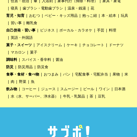
住居・宿泊
傘
入浴剤
家事代行（掃除・料理）
家具・家電
寝具
歯ブラシ・電動歯ブラシ
温泉・銭湯
花
育児・知育
おむつ
ベビー・キッズ用品
抱っこ紐
本・絵本
玩具
習い事
離乳食
自己啓発・習い事
ビジネス
ボーカル・カラオケ
手芸
料理
英語・外国語
菓子・スイーツ
アイスクリーム
ケーキ
チョコレート
ドーナツ
マカロン
菓子
調味料
スパイス・香辛料
醤油
防災
防災用品
防災食
食事・食材・食べ物
おつまみ
パン
宅配食事・宅配弁当
果物
米
肉
野菜
魚
飲み物
コーヒー
ジュース
スムージー
ビール
ワイン
日本酒
水（水、サーバー、浄水器）
牛乳・乳製品
茶
豆乳