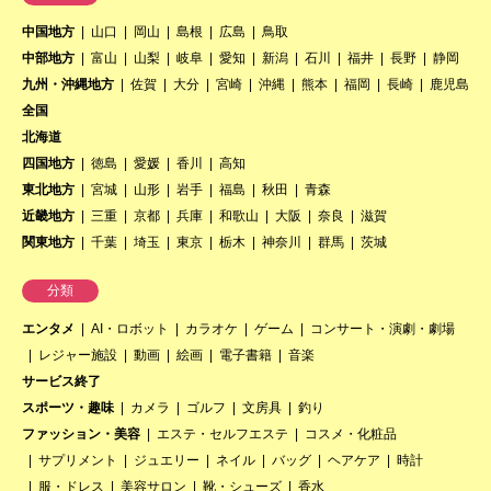
中国地方
山口
岡山
島根
広島
鳥取
中部地方
富山
山梨
岐阜
愛知
新潟
石川
福井
長野
静岡
九州・沖縄地方
佐賀
大分
宮崎
沖縄
熊本
福岡
長崎
鹿児島
全国
北海道
四国地方
徳島
愛媛
香川
高知
東北地方
宮城
山形
岩手
福島
秋田
青森
近畿地方
三重
京都
兵庫
和歌山
大阪
奈良
滋賀
関東地方
千葉
埼玉
東京
栃木
神奈川
群馬
茨城
分類
エンタメ
AI・ロボット
カラオケ
ゲーム
コンサート・演劇・劇場
レジャー施設
動画
絵画
電子書籍
音楽
サービス終了
スポーツ・趣味
カメラ
ゴルフ
文房具
釣り
ファッション・美容
エステ・セルフエステ
コスメ・化粧品
サプリメント
ジュエリー
ネイル
バッグ
ヘアケア
時計
服・ドレス
美容サロン
靴・シューズ
香水