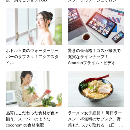
題 釣りビジョンVOD
スク、ラヴァージュサロン
ボトル不要のウォーターサー
驚きの低価格！コスパ最強で
バーのサブスク！アクアスタ
充実なラインナップ！
イル
Amazonプライム・ビデオ
品質にこだわった食材が色々
ラーメン女子必見！ 毎日ラー
揃う、スーパーのような
メン一杯無料のサブスク。野
coconomiの食材宅配
菜もたっぷり取れる 1日一…