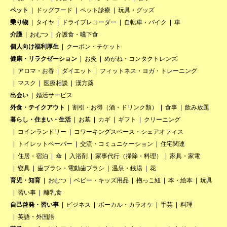
ペット
ドッグフード
ペット診療
玩具・グッズ
乗り物
タイヤ
ドライブレコーダー
自転車・バイク
車
介護
おむつ
介護食・嚥下食
個人向け福利厚生
クーポン・チケット
健康・リラクゼーション
お灸
めがね・コンタクトレンズ
アロマ・お香
ダイエット
フィットネス・ヨガ・トレーニング
マスク
医療相談
漢方薬
出会い
婚活サービス
外食・テイクアウト
割引・お得（酒・ドリンク類）
食事
飲み放題
暮らし・住まい・生活
お墓
カギ
ギフト
クリーニング
コインランドリー
コワーキングスペース・シェアオフィス
トイレットペーパー
交流・コミュニケーション
住宅関連
住居・宿泊
傘
入浴剤
家事代行（掃除・料理）
家具・家電
寝具
歯ブラシ・電動歯ブラシ
温泉・銭湯
花
育児・知育
おむつ
ベビー・キッズ用品
抱っこ紐
本・絵本
玩具
習い事
離乳食
自己啓発・習い事
ビジネス
ボーカル・カラオケ
手芸
料理
英語・外国語