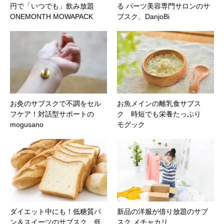
円で「いつでも」飲み放題
る パーツ美容専門サロンのサ
ONEMONTH MOWAPACK
ブスク、DanjoBi
お灸のサブスクで不調をセル
お魚メインの離乳食サブス
フケア！対話型サポートの
ク 時短でも栄養たっぷり
mogusano
モグック
ダイエット中にも！低糖質パ
新品の洋服が借り放題のサブ
ン＆スイーツのサブスク 低
スク メチャカリ