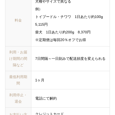
犬種やサイズで異なる
例）
トイプードル・チワワ 1日あたり約100g
料金
5,115円
柴犬 1日あたり約200g 8,370円
※定期便は毎回20％オフでお得
利用・お届
け期間の間
7日間隔～一日刻みで配送頻度を変えられる
隔など
最低利用期
1ヶ月
間
利用停止・
電話にて解約
退会
クレジットカード
お支払い方