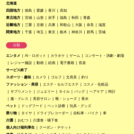
北海道
四国地方
徳島
愛媛
香川
高知
東北地方
宮城
山形
岩手
福島
秋田
青森
近畿地方
三重
京都
兵庫
和歌山
大阪
奈良
滋賀
関東地方
千葉
埼玉
東京
栃木
神奈川
群馬
茨城
分類
エンタメ
AI・ロボット
カラオケ
ゲーム
コンサート・演劇・劇場
レジャー施設
動画
絵画
電子書籍
音楽
サービス終了
スポーツ・趣味
カメラ
ゴルフ
文房具
釣り
ファッション・美容
エステ・セルフエステ
コスメ・化粧品
サプリメント
ジュエリー
ネイル
バッグ
ヘアケア
時計
服・ドレス
美容サロン
靴・シューズ
香水
ペット
ドッグフード
ペット診療
玩具・グッズ
乗り物
タイヤ
ドライブレコーダー
自転車・バイク
車
介護
おむつ
介護食・嚥下食
個人向け福利厚生
クーポン・チケット