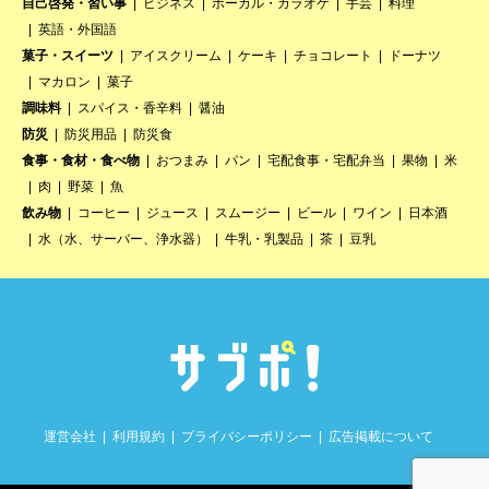
自己啓発・習い事
ビジネス
ボーカル・カラオケ
手芸
料理
英語・外国語
菓子・スイーツ
アイスクリーム
ケーキ
チョコレート
ドーナツ
マカロン
菓子
調味料
スパイス・香辛料
醤油
防災
防災用品
防災食
食事・食材・食べ物
おつまみ
パン
宅配食事・宅配弁当
果物
米
肉
野菜
魚
飲み物
コーヒー
ジュース
スムージー
ビール
ワイン
日本酒
水（水、サーバー、浄水器）
牛乳・乳製品
茶
豆乳
運営会社
利用規約
プライバシーポリシー
広告掲載について