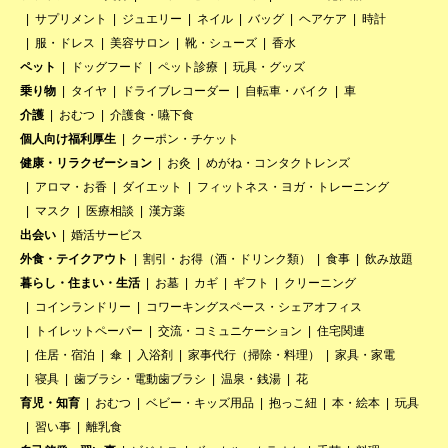
サプリメント
ジュエリー
ネイル
バッグ
ヘアケア
時計
服・ドレス
美容サロン
靴・シューズ
香水
ペット
ドッグフード
ペット診療
玩具・グッズ
乗り物
タイヤ
ドライブレコーダー
自転車・バイク
車
介護
おむつ
介護食・嚥下食
個人向け福利厚生
クーポン・チケット
健康・リラクゼーション
お灸
めがね・コンタクトレンズ
アロマ・お香
ダイエット
フィットネス・ヨガ・トレーニング
マスク
医療相談
漢方薬
出会い
婚活サービス
外食・テイクアウト
割引・お得（酒・ドリンク類）
食事
飲み放題
暮らし・住まい・生活
お墓
カギ
ギフト
クリーニング
コインランドリー
コワーキングスペース・シェアオフィス
トイレットペーパー
交流・コミュニケーション
住宅関連
住居・宿泊
傘
入浴剤
家事代行（掃除・料理）
家具・家電
寝具
歯ブラシ・電動歯ブラシ
温泉・銭湯
花
育児・知育
おむつ
ベビー・キッズ用品
抱っこ紐
本・絵本
玩具
習い事
離乳食