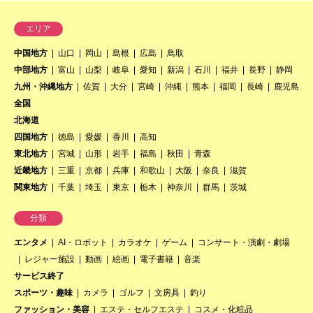
エリア
中国地方
山口
岡山
島根
広島
鳥取
中部地方
富山
山梨
岐阜
愛知
新潟
石川
福井
長野
静岡
九州・沖縄地方
佐賀
大分
宮崎
沖縄
熊本
福岡
長崎
鹿児島
全国
北海道
四国地方
徳島
愛媛
香川
高知
東北地方
宮城
山形
岩手
福島
秋田
青森
近畿地方
三重
京都
兵庫
和歌山
大阪
奈良
滋賀
関東地方
千葉
埼玉
東京
栃木
神奈川
群馬
茨城
分類
エンタメ
AI・ロボット
カラオケ
ゲーム
コンサート・演劇・劇場
レジャー施設
動画
絵画
電子書籍
音楽
サービス終了
スポーツ・趣味
カメラ
ゴルフ
文房具
釣り
ファッション・美容
エステ・セルフエステ
コスメ・化粧品