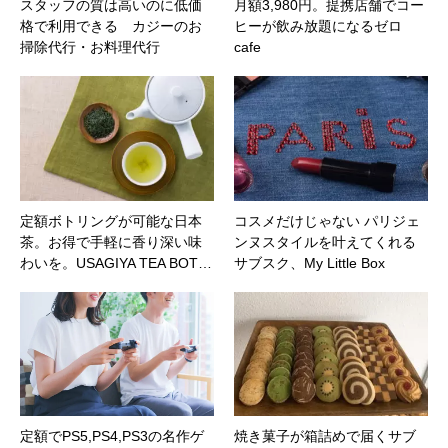
スタッフの質は高いのに低価
月額3,980円。提携店舗でコー
格で利用できる カジーのお
ヒーが飲み放題になるゼロ
掃除代行・お料理代行
cafe
定額ボトリングが可能な日本
コスメだけじゃない パリジェ
茶。お得で手軽に香り深い味
ンヌスタイルを叶えてくれる
わいを。USAGIYA TEA BOT…
サブスク、My Little Box
定額でPS5,PS4,PS3の名作ゲ
焼き菓子が箱詰めで届くサブ