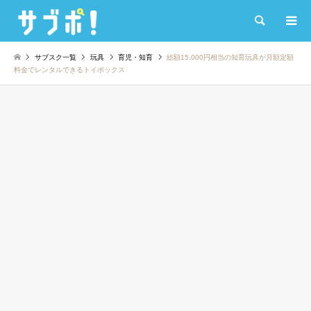
検索
サブスク一覧
玩具
育児・知育
総額15,000円相当の知育玩具が月額定額
料金でレンタルできるトイボックス