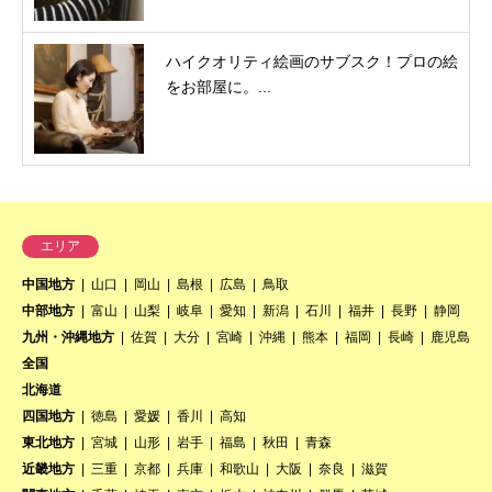
ハイクオリティ絵画のサブスク！プロの絵
をお部屋に。...
エリア
中国地方
山口
岡山
島根
広島
鳥取
中部地方
富山
山梨
岐阜
愛知
新潟
石川
福井
長野
静岡
九州・沖縄地方
佐賀
大分
宮崎
沖縄
熊本
福岡
長崎
鹿児島
全国
北海道
四国地方
徳島
愛媛
香川
高知
東北地方
宮城
山形
岩手
福島
秋田
青森
近畿地方
三重
京都
兵庫
和歌山
大阪
奈良
滋賀