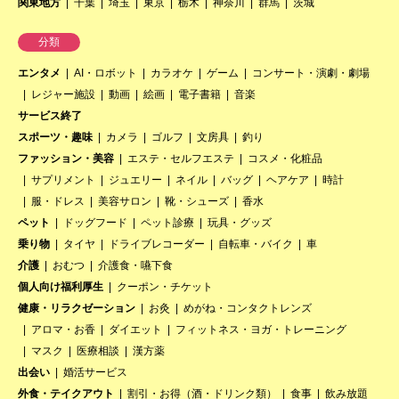
関東地方
千葉
埼玉
東京
栃木
神奈川
群馬
茨城
分類
エンタメ
AI・ロボット
カラオケ
ゲーム
コンサート・演劇・劇場
レジャー施設
動画
絵画
電子書籍
音楽
サービス終了
スポーツ・趣味
カメラ
ゴルフ
文房具
釣り
ファッション・美容
エステ・セルフエステ
コスメ・化粧品
サプリメント
ジュエリー
ネイル
バッグ
ヘアケア
時計
服・ドレス
美容サロン
靴・シューズ
香水
ペット
ドッグフード
ペット診療
玩具・グッズ
乗り物
タイヤ
ドライブレコーダー
自転車・バイク
車
介護
おむつ
介護食・嚥下食
個人向け福利厚生
クーポン・チケット
健康・リラクゼーション
お灸
めがね・コンタクトレンズ
アロマ・お香
ダイエット
フィットネス・ヨガ・トレーニング
マスク
医療相談
漢方薬
出会い
婚活サービス
外食・テイクアウト
割引・お得（酒・ドリンク類）
食事
飲み放題