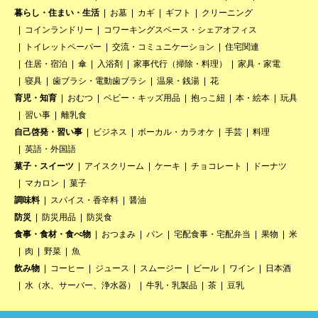
暮らし・住まい・生活
お墓
カギ
ギフト
クリーニング
コインランドリー
コワーキングスペース・シェアオフィス
トイレットペーパー
交流・コミュニケーション
住宅関連
住居・宿泊
傘
入浴剤
家事代行（掃除・料理）
家具・家電
寝具
歯ブラシ・電動歯ブラシ
温泉・銭湯
花
育児・知育
おむつ
ベビー・キッズ用品
抱っこ紐
本・絵本
玩具
習い事
離乳食
自己啓発・習い事
ビジネス
ボーカル・カラオケ
手芸
料理
英語・外国語
菓子・スイーツ
アイスクリーム
ケーキ
チョコレート
ドーナツ
マカロン
菓子
調味料
スパイス・香辛料
醤油
防災
防災用品
防災食
食事・食材・食べ物
おつまみ
パン
宅配食事・宅配弁当
果物
米
肉
野菜
魚
飲み物
コーヒー
ジュース
スムージー
ビール
ワイン
日本酒
水（水、サーバー、浄水器）
牛乳・乳製品
茶
豆乳