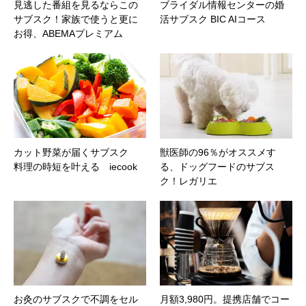
見逃した番組を見るならこの
ブライダル情報センターの婚
サブスク！家族で使うと更に
活サブスク BIC AIコース
お得、ABEMAプレミアム
カット野菜が届くサブスク
獣医師の96％がオススメす
料理の時短を叶える iecook
る、ドッグフードのサブス
ク！レガリエ
お灸のサブスクで不調をセル
月額3,980円。提携店舗でコー