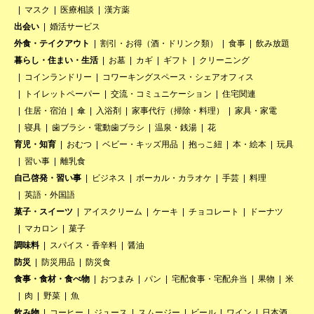
マスク
医療相談
漢方薬
出会い
婚活サービス
外食・テイクアウト
割引・お得（酒・ドリンク類）
食事
飲み放題
暮らし・住まい・生活
お墓
カギ
ギフト
クリーニング
コインランドリー
コワーキングスペース・シェアオフィス
トイレットペーパー
交流・コミュニケーション
住宅関連
住居・宿泊
傘
入浴剤
家事代行（掃除・料理）
家具・家電
寝具
歯ブラシ・電動歯ブラシ
温泉・銭湯
花
育児・知育
おむつ
ベビー・キッズ用品
抱っこ紐
本・絵本
玩具
習い事
離乳食
自己啓発・習い事
ビジネス
ボーカル・カラオケ
手芸
料理
英語・外国語
菓子・スイーツ
アイスクリーム
ケーキ
チョコレート
ドーナツ
マカロン
菓子
調味料
スパイス・香辛料
醤油
防災
防災用品
防災食
食事・食材・食べ物
おつまみ
パン
宅配食事・宅配弁当
果物
米
肉
野菜
魚
飲み物
コーヒー
ジュース
スムージー
ビール
ワイン
日本酒