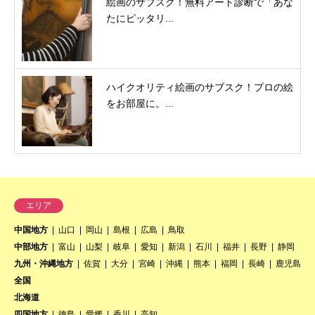
絵画のサブスク！無料アート診断で「あな
たにピッタリ...
ハイクオリティ絵画のサブスク！プロの絵
をお部屋に。...
エリア
中国地方
山口
岡山
島根
広島
鳥取
中部地方
富山
山梨
岐阜
愛知
新潟
石川
福井
長野
静岡
九州・沖縄地方
佐賀
大分
宮崎
沖縄
熊本
福岡
長崎
鹿児島
全国
北海道
四国地方
徳島
愛媛
香川
高知