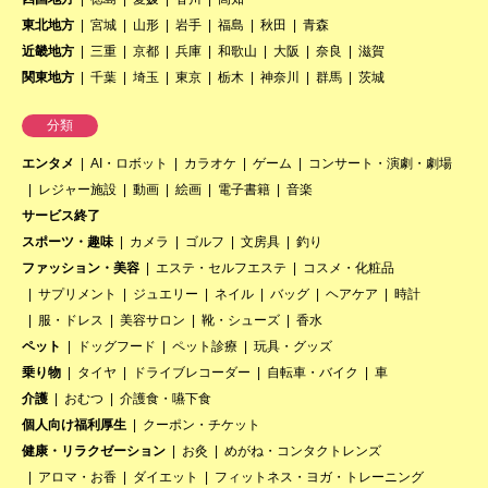
東北地方
宮城
山形
岩手
福島
秋田
青森
近畿地方
三重
京都
兵庫
和歌山
大阪
奈良
滋賀
関東地方
千葉
埼玉
東京
栃木
神奈川
群馬
茨城
分類
エンタメ
AI・ロボット
カラオケ
ゲーム
コンサート・演劇・劇場
レジャー施設
動画
絵画
電子書籍
音楽
サービス終了
スポーツ・趣味
カメラ
ゴルフ
文房具
釣り
ファッション・美容
エステ・セルフエステ
コスメ・化粧品
サプリメント
ジュエリー
ネイル
バッグ
ヘアケア
時計
服・ドレス
美容サロン
靴・シューズ
香水
ペット
ドッグフード
ペット診療
玩具・グッズ
乗り物
タイヤ
ドライブレコーダー
自転車・バイク
車
介護
おむつ
介護食・嚥下食
個人向け福利厚生
クーポン・チケット
健康・リラクゼーション
お灸
めがね・コンタクトレンズ
アロマ・お香
ダイエット
フィットネス・ヨガ・トレーニング