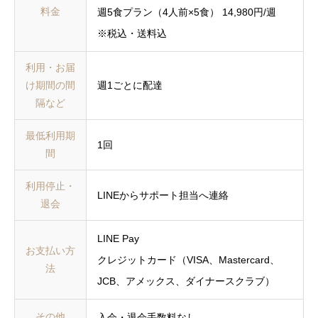
料金
週5食プラン（4人前×5食） 14,980円/週
※税込・送料込
利用・お届
け期間の間
週1ごとに配達
隔など
最低利用期
1回
間
利用停止・
LINEからサポート担当へ連絡
退会
LINE Pay
お支払い方
クレジットカード（VISA、Mastercard、
法
JCB、アメックス、ダイナースクラブ）
その他
入会・退会手数料なし