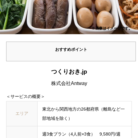
※画像はイメージです。
おすすめポイント
つくりおき.jp
株式会社Antway
＜サービスの概要＞
東北から関西地方の26都府県（離島など一
エリア
部地域を除く）
週3食プラン（4人前×3食） 9,580円/週