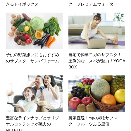
きるトイボックス
ク プレミアムウォーター
子供の野菜嫌いにもおすすめ
自宅で簡単ヨガのサブスク！
のサブスク サンバファーム
圧倒的なコスパが魅力！YOGA
BOX
豊富なラインナップとオリジ
農家直送！旬の果物サブス
ナルコンテンツが魅力の
ク フルーツふる里便
NETFLIX