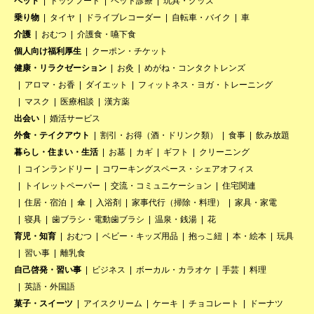
ペット
ドッグフード
ペット診療
玩具・グッズ
乗り物
タイヤ
ドライブレコーダー
自転車・バイク
車
介護
おむつ
介護食・嚥下食
個人向け福利厚生
クーポン・チケット
健康・リラクゼーション
お灸
めがね・コンタクトレンズ
アロマ・お香
ダイエット
フィットネス・ヨガ・トレーニング
マスク
医療相談
漢方薬
出会い
婚活サービス
外食・テイクアウト
割引・お得（酒・ドリンク類）
食事
飲み放題
暮らし・住まい・生活
お墓
カギ
ギフト
クリーニング
コインランドリー
コワーキングスペース・シェアオフィス
トイレットペーパー
交流・コミュニケーション
住宅関連
住居・宿泊
傘
入浴剤
家事代行（掃除・料理）
家具・家電
寝具
歯ブラシ・電動歯ブラシ
温泉・銭湯
花
育児・知育
おむつ
ベビー・キッズ用品
抱っこ紐
本・絵本
玩具
習い事
離乳食
自己啓発・習い事
ビジネス
ボーカル・カラオケ
手芸
料理
英語・外国語
菓子・スイーツ
アイスクリーム
ケーキ
チョコレート
ドーナツ