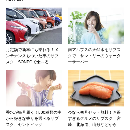
月定額で新車にも乗れる！メ
南アルプスの天然水をサブス
ンテナンスもついた車のサブ
クで サントリーのウォータ
スク！SONPOで乗～る
ーサーバー
香水が毎月届く！500種類の中
今なら初月セット無料！お得
から好きな香りを選べるサブ
すぎるグルメのサブスク 宮
スク、セントピック
崎、北海道、山形などから…