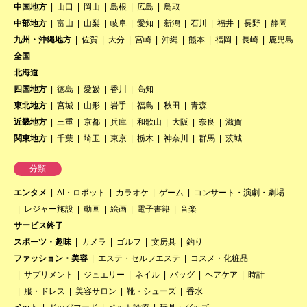
中国地方
山口
岡山
島根
広島
鳥取
中部地方
富山
山梨
岐阜
愛知
新潟
石川
福井
長野
静岡
九州・沖縄地方
佐賀
大分
宮崎
沖縄
熊本
福岡
長崎
鹿児島
全国
北海道
四国地方
徳島
愛媛
香川
高知
東北地方
宮城
山形
岩手
福島
秋田
青森
近畿地方
三重
京都
兵庫
和歌山
大阪
奈良
滋賀
関東地方
千葉
埼玉
東京
栃木
神奈川
群馬
茨城
分類
エンタメ
AI・ロボット
カラオケ
ゲーム
コンサート・演劇・劇場
レジャー施設
動画
絵画
電子書籍
音楽
サービス終了
スポーツ・趣味
カメラ
ゴルフ
文房具
釣り
ファッション・美容
エステ・セルフエステ
コスメ・化粧品
サプリメント
ジュエリー
ネイル
バッグ
ヘアケア
時計
服・ドレス
美容サロン
靴・シューズ
香水