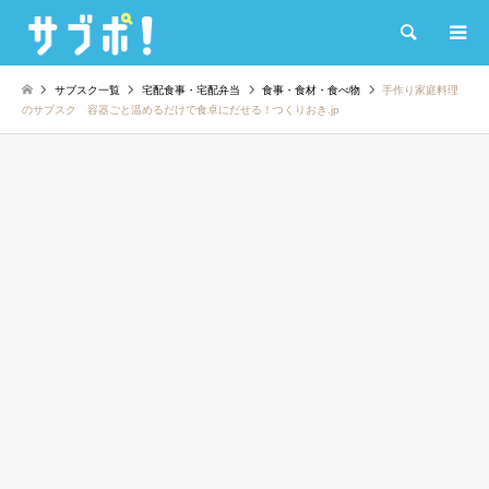
検索
サブスク一覧
宅配食事・宅配弁当
食事・食材・食べ物
手作り家庭料理
のサブスク 容器ごと温めるだけで食卓にだせる！つくりおき.jp