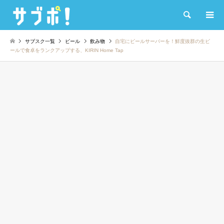
検索
サブスク一覧
ビール
飲み物
自宅にビールサーバーを！鮮度抜群の生ビ
ールで食卓をランクアップする、KIRIN Home Tap