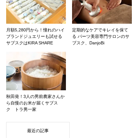
月額5,280円から！憧れのハイ
定期的なケアでキレイを保て
ブランドジュエリーも試せる
る パーツ美容専門サロンのサ
サブスクはKIRA SHARE
ブスク、DanjoBi
秋田発！3人の男前農家さんか
ら自慢のお米が届くサブス
ク トラ男一家
最近の記事