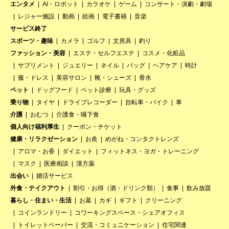
エンタメ
AI・ロボット
カラオケ
ゲーム
コンサート・演劇・劇場
レジャー施設
動画
絵画
電子書籍
音楽
サービス終了
スポーツ・趣味
カメラ
ゴルフ
文房具
釣り
ファッション・美容
エステ・セルフエステ
コスメ・化粧品
サプリメント
ジュエリー
ネイル
バッグ
ヘアケア
時計
服・ドレス
美容サロン
靴・シューズ
香水
ペット
ドッグフード
ペット診療
玩具・グッズ
乗り物
タイヤ
ドライブレコーダー
自転車・バイク
車
介護
おむつ
介護食・嚥下食
個人向け福利厚生
クーポン・チケット
健康・リラクゼーション
お灸
めがね・コンタクトレンズ
アロマ・お香
ダイエット
フィットネス・ヨガ・トレーニング
マスク
医療相談
漢方薬
出会い
婚活サービス
外食・テイクアウト
割引・お得（酒・ドリンク類）
食事
飲み放題
暮らし・住まい・生活
お墓
カギ
ギフト
クリーニング
コインランドリー
コワーキングスペース・シェアオフィス
トイレットペーパー
交流・コミュニケーション
住宅関連