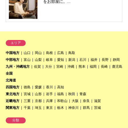
をお部屋に。...
エリア
中国地方
山口
岡山
島根
広島
鳥取
中部地方
富山
山梨
岐阜
愛知
新潟
石川
福井
長野
静岡
九州・沖縄地方
佐賀
大分
宮崎
沖縄
熊本
福岡
長崎
鹿児島
全国
北海道
四国地方
徳島
愛媛
香川
高知
東北地方
宮城
山形
岩手
福島
秋田
青森
近畿地方
三重
京都
兵庫
和歌山
大阪
奈良
滋賀
関東地方
千葉
埼玉
東京
栃木
神奈川
群馬
茨城
分類