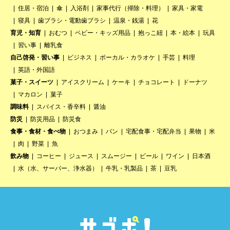
住居・宿泊
傘
入浴剤
家事代行（掃除・料理）
家具・家電
寝具
歯ブラシ・電動歯ブラシ
温泉・銭湯
花
育児・知育
おむつ
ベビー・キッズ用品
抱っこ紐
本・絵本
玩具
習い事
離乳食
自己啓発・習い事
ビジネス
ボーカル・カラオケ
手芸
料理
英語・外国語
菓子・スイーツ
アイスクリーム
ケーキ
チョコレート
ドーナツ
マカロン
菓子
調味料
スパイス・香辛料
醤油
防災
防災用品
防災食
食事・食材・食べ物
おつまみ
パン
宅配食事・宅配弁当
果物
米
肉
野菜
魚
飲み物
コーヒー
ジュース
スムージー
ビール
ワイン
日本酒
水（水、サーバー、浄水器）
牛乳・乳製品
茶
豆乳