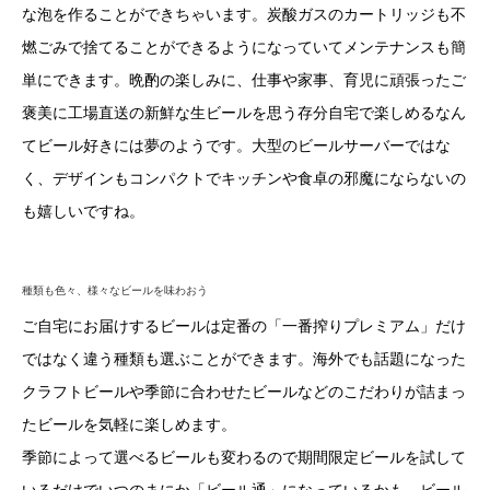
な泡を作ることができちゃいます。炭酸ガスのカートリッジも不
燃ごみで捨てることができるようになっていてメンテナンスも簡
単にできます。晩酌の楽しみに、仕事や家事、育児に頑張ったご
褒美に工場直送の新鮮な生ビールを思う存分自宅で楽しめるなん
てビール好きには夢のようです。大型のビールサーバーではな
く、デザインもコンパクトでキッチンや食卓の邪魔にならないの
も嬉しいですね。
種類も色々、様々なビールを味わおう
ご自宅にお届けするビールは定番の「一番搾りプレミアム」だけ
ではなく違う種類も選ぶことができます。海外でも話題になった
クラフトビールや季節に合わせたビールなどのこだわりが詰まっ
たビールを気軽に楽しめます。
季節によって選べるビールも変わるので期間限定ビールを試して
いるだけでいつのまにか「ビール通」になっているかも。ビール