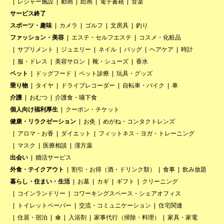
レジャー施設
動画
絵画
電子書籍
音楽
サービス終了
スポーツ・趣味
カメラ
ゴルフ
文房具
釣り
ファッション・美容
エステ・セルフエステ
コスメ・化粧品
サプリメント
ジュエリー
ネイル
バッグ
ヘアケア
時計
服・ドレス
美容サロン
靴・シューズ
香水
ペット
ドッグフード
ペット診療
玩具・グッズ
乗り物
タイヤ
ドライブレコーダー
自転車・バイク
車
介護
おむつ
介護食・嚥下食
個人向け福利厚生
クーポン・チケット
健康・リラクゼーション
お灸
めがね・コンタクトレンズ
アロマ・お香
ダイエット
フィットネス・ヨガ・トレーニング
マスク
医療相談
漢方薬
出会い
婚活サービス
外食・テイクアウト
割引・お得（酒・ドリンク類）
食事
飲み放題
暮らし・住まい・生活
お墓
カギ
ギフト
クリーニング
コインランドリー
コワーキングスペース・シェアオフィス
トイレットペーパー
交流・コミュニケーション
住宅関連
住居・宿泊
傘
入浴剤
家事代行（掃除・料理）
家具・家電