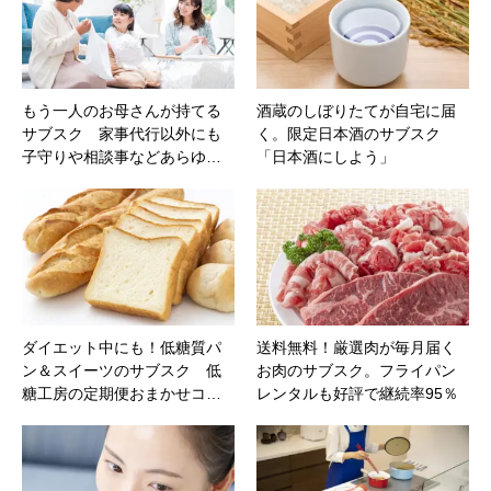
もう一人のお母さんが持てる
酒蔵のしぼりたてが自宅に届
サブスク 家事代行以外にも
く。限定日本酒のサブスク
子守りや相談事などあらゆ…
「日本酒にしよう」
ダイエット中にも！低糖質パ
送料無料！厳選肉が毎月届く
ン＆スイーツのサブスク 低
お肉のサブスク。フライパン
糖工房の定期便おまかせコ…
レンタルも好評で継続率95％