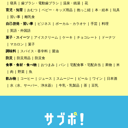
寝具
歯ブラシ・電動歯ブラシ
温泉・銭湯
花
育児・知育
おむつ
ベビー・キッズ用品
抱っこ紐
本・絵本
玩具
習い事
離乳食
自己啓発・習い事
ビジネス
ボーカル・カラオケ
手芸
料理
英語・外国語
菓子・スイーツ
アイスクリーム
ケーキ
チョコレート
ドーナツ
マカロン
菓子
調味料
スパイス・香辛料
醤油
防災
防災用品
防災食
食事・食材・食べ物
おつまみ
パン
宅配食事・宅配弁当
果物
米
肉
野菜
魚
飲み物
コーヒー
ジュース
スムージー
ビール
ワイン
日本酒
水（水、サーバー、浄水器）
牛乳・乳製品
茶
豆乳