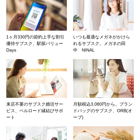
1ヶ月330円の節約上手な割引
いつも最適なメガネがかけら
優待サブスク、駅探バリュー
れるサブスク。メガネの田
Days
中 NINAL
来店不要のサブスク婚活サー
月額税込3,080円から。ブラン
ビス、ベルロード縁結びサポ
ドバッグのサブスク、ORB(オ
ート
ーブ)