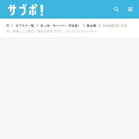
検索
サブスク一覧
水（水、サーバー、浄水器）
飲み物
非加熱処理の天然
水。美味しくて安心・安全の水サブスク プレミアムウォーター