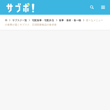
検索
サブスク一覧
宅配食事・宅配弁当
食事・食材・食べ物
様々なメニュー
の食事が届くサブスク、日清医療食品の食卓便