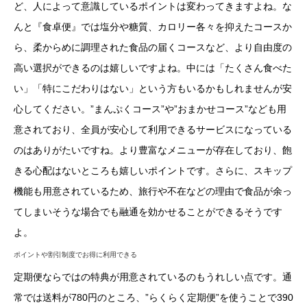
ど、人によって意識しているポイントは変わってきますよね。な
んと『食卓便』では塩分や糖質、カロリー各々を抑えたコースか
ら、柔からめに調理された食品の届くコースなど、より自由度の
高い選択ができるのは嬉しいですよね。中には「たくさん食べた
い」「特にこだわりはない」という方もいるかもしれませんが安
心してください。”まんぷくコース”や”おまかせコース”なども用
意されており、全員が安心して利用できるサービスになっている
のはありがたいですね。より豊富なメニューが存在しており、飽
きる心配はないところも嬉しいポイントです。さらに、スキップ
機能も用意されているため、旅行や不在などの理由で食品が余っ
てしまいそうな場合でも融通を効かせることができるそうです
よ。
ポイントや割引制度でお得に利用できる
定期便ならではの特典が用意されているのもうれしい点です。通
常では送料が780円のところ、”らくらく定期便”を使うことで390