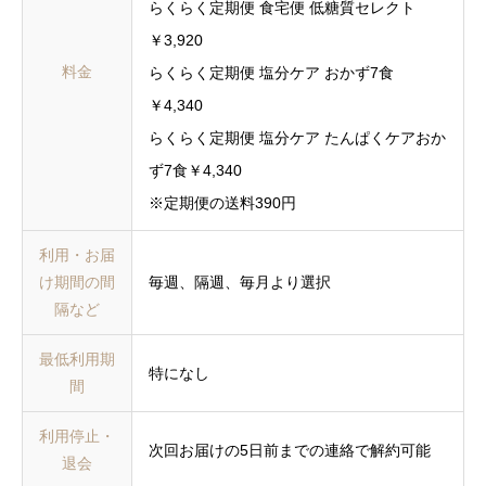
らくらく定期便 食宅便 低糖質セレクト
￥3,920
料金
らくらく定期便 塩分ケア おかず7食
￥4,340
らくらく定期便 塩分ケア たんぱくケアおか
ず7食￥4,340
※定期便の送料390円
利用・お届
け期間の間
毎週、隔週、毎月より選択
隔など
最低利用期
特になし
間
利用停止・
次回お届けの5日前までの連絡で解約可能
退会