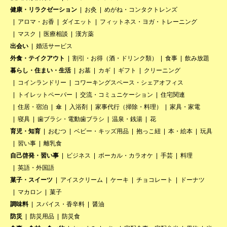
健康・リラクゼーション
お灸
めがね・コンタクトレンズ
アロマ・お香
ダイエット
フィットネス・ヨガ・トレーニング
マスク
医療相談
漢方薬
出会い
婚活サービス
外食・テイクアウト
割引・お得（酒・ドリンク類）
食事
飲み放題
暮らし・住まい・生活
お墓
カギ
ギフト
クリーニング
コインランドリー
コワーキングスペース・シェアオフィス
トイレットペーパー
交流・コミュニケーション
住宅関連
住居・宿泊
傘
入浴剤
家事代行（掃除・料理）
家具・家電
寝具
歯ブラシ・電動歯ブラシ
温泉・銭湯
花
育児・知育
おむつ
ベビー・キッズ用品
抱っこ紐
本・絵本
玩具
習い事
離乳食
自己啓発・習い事
ビジネス
ボーカル・カラオケ
手芸
料理
英語・外国語
菓子・スイーツ
アイスクリーム
ケーキ
チョコレート
ドーナツ
マカロン
菓子
調味料
スパイス・香辛料
醤油
防災
防災用品
防災食