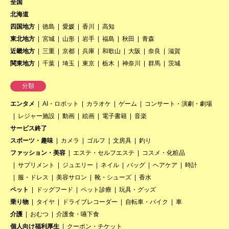
全国
北海道
四国地方
徳島
愛媛
香川
高知
東北地方
宮城
山形
岩手
福島
秋田
青森
近畿地方
三重
京都
兵庫
和歌山
大阪
奈良
滋賀
関東地方
千葉
埼玉
東京
栃木
神奈川
群馬
茨城
分類
エンタメ
AI・ロボット
カラオケ
ゲーム
コンサート・演劇・劇場
レジャー施設
動画
絵画
電子書籍
音楽
サービス終了
スポーツ・趣味
カメラ
ゴルフ
文房具
釣り
ファッション・美容
エステ・セルフエステ
コスメ・化粧品
サプリメント
ジュエリー
ネイル
バッグ
ヘアケア
時計
服・ドレス
美容サロン
靴・シューズ
香水
ペット
ドッグフード
ペット診療
玩具・グッズ
乗り物
タイヤ
ドライブレコーダー
自転車・バイク
車
介護
おむつ
介護食・嚥下食
個人向け福利厚生
クーポン・チケット