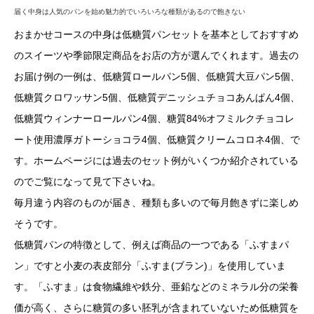
届く中身は人気のパンを始め魅力的でいろいろな種類があるので飽きない
おまかせコースの中身は低糖質パンセットを基本としておすすめ
のスイーツや季節限定商品をお店の方が選んでくれます。過去の
お届け例の一例は、低糖質ロールパン5個、低糖質大豆パン5個、
低糖質クロワッサン5個、低糖質デニッシュチョコあんぱん4個、
低糖質ウィンナーロールパン4個、糖質84%オフミルクチョコレ
ート使用濃厚ガトーショコラ4個、低糖質クリームコロネ4個、で
す。ホームページには過去のセット例がいくつか紹介されている
のでご覧になって見て下さいね。
毎月違う内容のものが届き、種類も多いので毎月飽きずに楽しめ
そうです。
低糖質パンの特徴として、例えば商品の一つである「ふすまパ
ン」ですと小麦の表皮部分「ふすま(ブラン)」を使用していま
す。「ふすま」は食物繊維や鉄分、亜鉛などのミネラル分の栄養
価が高く、さらに糖質の多い胚乳が含まれていないため低糖質を