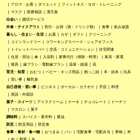
アロマ・お香
ダイエット
フィットネス・ヨガ・トレーニング
マスク
医療相談
漢方薬
出会い
婚活サービス
外食・テイクアウト
割引・お得（酒・ドリンク類）
食事
飲み放題
暮らし・住まい・生活
お墓
カギ
ギフト
クリーニング
コインランドリー
コワーキングスペース・シェアオフィス
トイレットペーパー
交流・コミュニケーション
住宅関連
住居・宿泊
傘
入浴剤
家事代行（掃除・料理）
家具・家電
寝具
歯ブラシ・電動歯ブラシ
温泉・銭湯
花
育児・知育
おむつ
ベビー・キッズ用品
抱っこ紐
本・絵本
玩具
習い事
離乳食
自己啓発・習い事
ビジネス
ボーカル・カラオケ
手芸
料理
英語・外国語
菓子・スイーツ
アイスクリーム
ケーキ
チョコレート
ドーナツ
マカロン
菓子
調味料
スパイス・香辛料
醤油
防災
防災用品
防災食
食事・食材・食べ物
おつまみ
パン
宅配食事・宅配弁当
果物
米
肉
野菜
魚