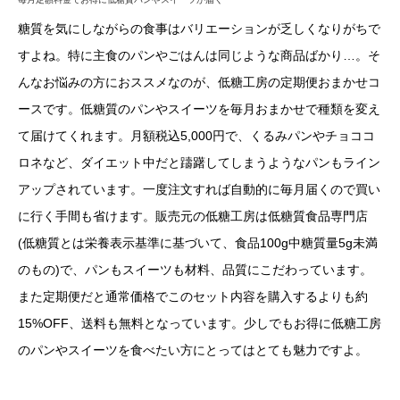
糖質を気にしながらの食事はバリエーションが乏しくなりがちで
すよね。特に主食のパンやごはんは同じような商品ばかり…。そ
んなお悩みの方におススメなのが、低糖工房の定期便おまかせコ
ースです。低糖質のパンやスイーツを毎月おまかせで種類を変え
て届けてくれます。月額税込5,000円で、くるみパンやチョココ
ロネなど、ダイエット中だと躊躇してしまうようなパンもライン
アップされています。一度注文すれば自動的に毎月届くので買い
に行く手間も省けます。販売元の低糖工房は低糖質食品専門店
(低糖質とは栄養表示基準に基づいて、食品100g中糖質量5g未満
のもの)で、パンもスイーツも材料、品質にこだわっています。
また定期便だと通常価格でこのセット内容を購入するよりも約
15%OFF、送料も無料となっています。少しでもお得に低糖工房
のパンやスイーツを食べたい方にとってはとても魅力ですよ。