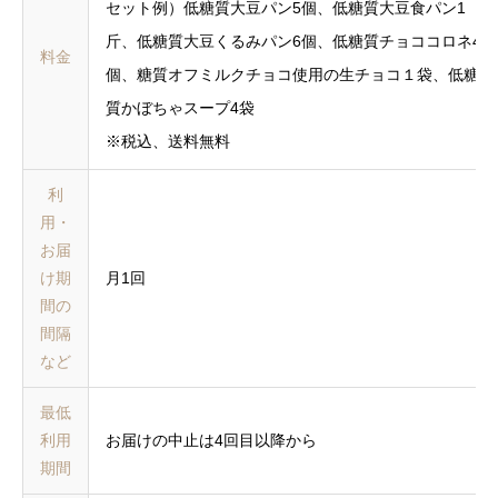
セット例）低糖質大豆パン5個、低糖質大豆食パン1
斤、低糖質大豆くるみパン6個、低糖質チョココロネ4
料金
個、糖質オフミルクチョコ使用の生チョコ１袋、低糖
質かぼちゃスープ4袋
※税込、送料無料
利
用・
お届
け期
月1回
間の
間隔
など
最低
利用
お届けの中止は4回目以降から
期間