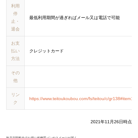
利用
停
最低利用期間が過ぎればメール又は電話で可能
止・
退会
お支
払い
クレジットカード
方法
その
他
リン
https://www.teitoukoubou.com/fs/teitou/c/gr138#item1
ク
2021年11月26日時点
毎月定額料金でお得に低糖質パンやスイーツが届く