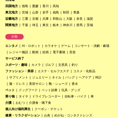
四国地方
徳島
愛媛
香川
高知
東北地方
宮城
山形
岩手
福島
秋田
青森
近畿地方
三重
京都
兵庫
和歌山
大阪
奈良
滋賀
関東地方
千葉
埼玉
東京
栃木
神奈川
群馬
茨城
分類
エンタメ
AI・ロボット
カラオケ
ゲーム
コンサート・演劇・劇場
レジャー施設
動画
絵画
電子書籍
音楽
サービス終了
スポーツ・趣味
カメラ
ゴルフ
文房具
釣り
ファッション・美容
エステ・セルフエステ
コスメ・化粧品
サプリメント
ジュエリー
ネイル
バッグ
ヘアケア
時計
服・ドレス
美容サロン
靴・シューズ
香水
ペット
ドッグフード
ペット診療
玩具・グッズ
乗り物
タイヤ
ドライブレコーダー
自転車・バイク
車
介護
おむつ
介護食・嚥下食
個人向け福利厚生
クーポン・チケット
健康・リラクゼーション
お灸
めがね・コンタクトレンズ