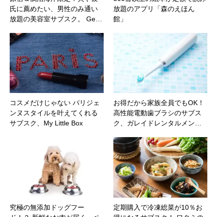
氏に薦めたい、男性のみ通い
放題のアプリ「森のえほん
放題の美容室サブスク。 Ge…
館」
コスメだけじゃない パリジェ
お得だから家族全員でもOK！
ンヌスタイルを叶えてくれる
高性能電動歯ブラシのサブス
サブスク、My Little Box
ク、ガレイドレンタルメン…
究極の無添加ドッグフー
定期購入で冷凍総菜が10％お