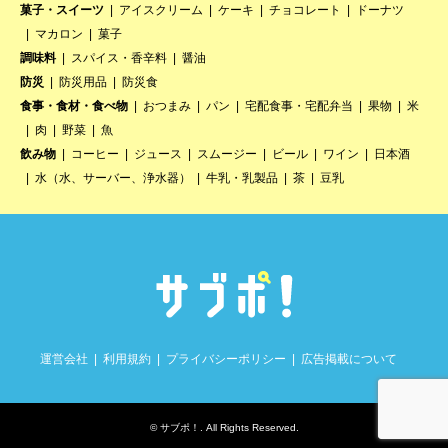
菓子・スイーツ
アイスクリーム
ケーキ
チョコレート
ドーナツ
マカロン
菓子
調味料
スパイス・香辛料
醤油
防災
防災用品
防災食
食事・食材・食べ物
おつまみ
パン
宅配食事・宅配弁当
果物
米
肉
野菜
魚
飲み物
コーヒー
ジュース
スムージー
ビール
ワイン
日本酒
水（水、サーバー、浄水器）
牛乳・乳製品
茶
豆乳
運営会社
利用規約
プライバシーポリシー
広告掲載について
©
サブポ！
. All Rights Reserved.