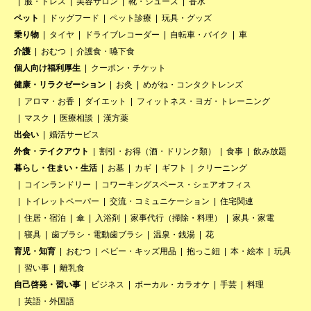
服・ドレス
美容サロン
靴・シューズ
香水
ペット
ドッグフード
ペット診療
玩具・グッズ
乗り物
タイヤ
ドライブレコーダー
自転車・バイク
車
介護
おむつ
介護食・嚥下食
個人向け福利厚生
クーポン・チケット
健康・リラクゼーション
お灸
めがね・コンタクトレンズ
アロマ・お香
ダイエット
フィットネス・ヨガ・トレーニング
マスク
医療相談
漢方薬
出会い
婚活サービス
外食・テイクアウト
割引・お得（酒・ドリンク類）
食事
飲み放題
暮らし・住まい・生活
お墓
カギ
ギフト
クリーニング
コインランドリー
コワーキングスペース・シェアオフィス
トイレットペーパー
交流・コミュニケーション
住宅関連
住居・宿泊
傘
入浴剤
家事代行（掃除・料理）
家具・家電
寝具
歯ブラシ・電動歯ブラシ
温泉・銭湯
花
育児・知育
おむつ
ベビー・キッズ用品
抱っこ紐
本・絵本
玩具
習い事
離乳食
自己啓発・習い事
ビジネス
ボーカル・カラオケ
手芸
料理
英語・外国語