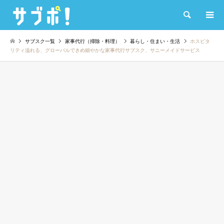
検索
サブスク一覧
家事代行（掃除・料理）
暮らし・住まい・生活
ホスピタ
リティ溢れる、グローバルできめ細やかな家事代行サブスク、サニーメイドサービス