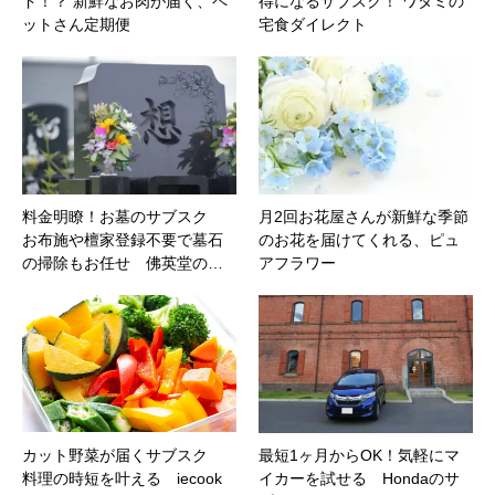
ド！？ 新鮮なお肉が届く、ペ
得になるサブスク！ ワタミの
ットさん定期便
宅食ダイレクト
料金明瞭！お墓のサブスク
月2回お花屋さんが新鮮な季節
お布施や檀家登録不要で墓石
のお花を届けてくれる、ピュ
の掃除もお任せ 佛英堂の…
アフラワー
カット野菜が届くサブスク
最短1ヶ月からOK！気軽にマ
料理の時短を叶える iecook
イカーを試せる Hondaのサ