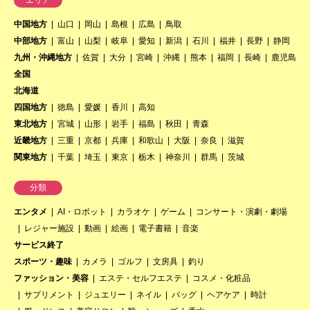
中国地方
山口
岡山
島根
広島
鳥取
中部地方
富山
山梨
岐阜
愛知
新潟
石川
福井
長野
静岡
九州・沖縄地方
佐賀
大分
宮崎
沖縄
熊本
福岡
長崎
鹿児島
全国
北海道
四国地方
徳島
愛媛
香川
高知
東北地方
宮城
山形
岩手
福島
秋田
青森
近畿地方
三重
京都
兵庫
和歌山
大阪
奈良
滋賀
関東地方
千葉
埼玉
東京
栃木
神奈川
群馬
茨城
分類
エンタメ
AI・ロボット
カラオケ
ゲーム
コンサート・演劇・劇場
レジャー施設
動画
絵画
電子書籍
音楽
サービス終了
スポーツ・趣味
カメラ
ゴルフ
文房具
釣り
ファッション・美容
エステ・セルフエステ
コスメ・化粧品
サプリメント
ジュエリー
ネイル
バッグ
ヘアケア
時計