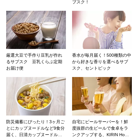
ブスク！
厳選大豆で手作り豆乳が作れ
香水が毎月届く！500種類の中
るサブスク 豆乳くらぶ定期
から好きな香りを選べるサブ
お届け便
スク、セントピック
防災備蓄にぴったり！3ヶ月ご
自宅にビールサーバーを！鮮
とにカップヌードルなど9食分
度抜群の生ビールで食卓をラ
届く、日清カップヌードル…
ンクアップする、KIRIN Ho…