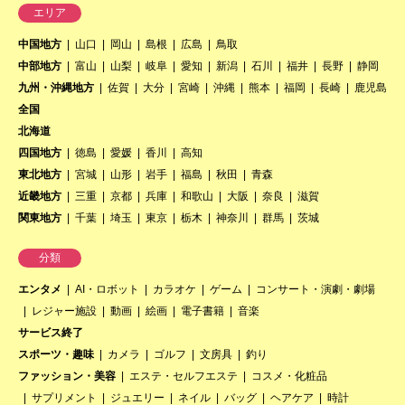
エリア
中国地方
山口
岡山
島根
広島
鳥取
中部地方
富山
山梨
岐阜
愛知
新潟
石川
福井
長野
静岡
九州・沖縄地方
佐賀
大分
宮崎
沖縄
熊本
福岡
長崎
鹿児島
全国
北海道
四国地方
徳島
愛媛
香川
高知
東北地方
宮城
山形
岩手
福島
秋田
青森
近畿地方
三重
京都
兵庫
和歌山
大阪
奈良
滋賀
関東地方
千葉
埼玉
東京
栃木
神奈川
群馬
茨城
分類
エンタメ
AI・ロボット
カラオケ
ゲーム
コンサート・演劇・劇場
レジャー施設
動画
絵画
電子書籍
音楽
サービス終了
スポーツ・趣味
カメラ
ゴルフ
文房具
釣り
ファッション・美容
エステ・セルフエステ
コスメ・化粧品
サプリメント
ジュエリー
ネイル
バッグ
ヘアケア
時計