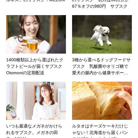
67％オフの980円 サプスク
1400種類以上から選ばれたク
3種から選べるドッグフードサ
ラフトビールが届くサブスク
ブスク 乳酸菌やオリゴ糖で
Otomoniの定期配送
愛犬の腸内から健康サポー…
いつも最適なメガネがかけら
ルタオはチーズケーキだけじ
れるサブスク。メガネの田
ゃない！北海道から届くパン