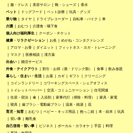
服・ドレス
美容サロン
靴・シューズ
香水
ペット
ドッグフード
ペット診療
玩具・グッズ
乗り物
タイヤ
ドライブレコーダー
自転車・バイク
車
介護
おむつ
介護食・嚥下食
個人向け福利厚生
クーポン・チケット
健康・リラクゼーション
お灸
めがね・コンタクトレンズ
アロマ・お香
ダイエット
フィットネス・ヨガ・トレーニング
マスク
医療相談
漢方薬
出会い
婚活サービス
外食・テイクアウト
割引・お得（酒・ドリンク類）
食事
飲み放題
暮らし・住まい・生活
お墓
カギ
ギフト
クリーニング
コインランドリー
コワーキングスペース・シェアオフィス
トイレットペーパー
交流・コミュニケーション
住宅関連
住居・宿泊
傘
入浴剤
家事代行（掃除・料理）
家具・家電
寝具
歯ブラシ・電動歯ブラシ
温泉・銭湯
花
育児・知育
おむつ
ベビー・キッズ用品
抱っこ紐
本・絵本
玩具
習い事
離乳食
自己啓発・習い事
ビジネス
ボーカル・カラオケ
手芸
料理