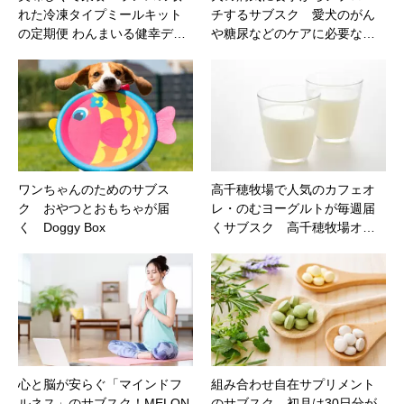
れた冷凍タイプミールキット
チするサブスク 愛犬のがん
の定期便 わんまいる健幸デ…
や糖尿などのケアに必要な…
ワンちゃんのためのサブス
高千穂牧場で人気のカフェオ
ク おやつとおもちゃが届
レ・のむヨーグルトが毎週届
く Doggy Box
くサブスク 高千穂牧場オ…
心と脳が安らぐ「マインドフ
組み合わせ自在サプリメント
ルネス」のサブスク！MELON
のサブスク 初月は30日分が