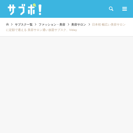
検索
サブスク一覧
ファッション・美容
美容サロン
日本初 幅広い美容サロン
に定額で通える 美容サロン通い放題サブスク、Viday