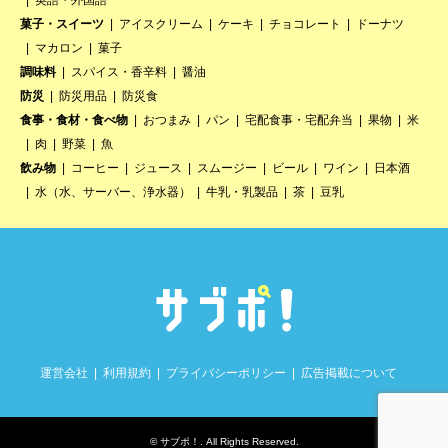
英語・外国語
菓子・スイーツ
アイスクリーム
ケーキ
チョコレート
ドーナツ
マカロン
菓子
調味料
スパイス・香辛料
醤油
防災
防災用品
防災食
食事・食材・食べ物
おつまみ
パン
宅配食事・宅配弁当
果物
米
肉
野菜
魚
飲み物
コーヒー
ジュース
スムージー
ビール
ワイン
日本酒
水（水、サーバー、浄水器）
牛乳・乳製品
茶
豆乳
運営会社
利用規約
プライバシーポリシー
広告掲載について
©
サブポ！
. All Rights Reserved.