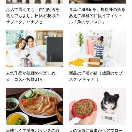
お店で選んでも、自宅配送を
食卓にSDGsを。規格外の魚を
選んでもよし。日比谷花壇の
あえて積極的に扱うフィシュ
サブスク、ハナノヒ
ル「魚のサブスク」
人気作品が低価格で楽しめ
新品の洋服が借り放題のサブ
る！コスパ抜群dTV!
スク メチャカリ
美味しくて栄養バランスの取
犬の病気に食事からアプロー